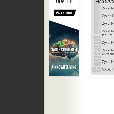
Article
Zyxel N
Zyxel: 
Zyxel N
Zyxel N
les PME
Zyxel N
Zyxel N
entrepri
Zyxel N
SASETY