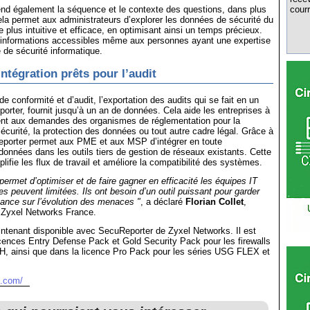
nd également la séquence et le contexte des questions, dans plus
courr
la permet aux administrateurs d’explorer les données de sécurité du
 plus intuitive et efficace, en optimisant ainsi un temps précieux.
es informations accessibles même aux personnes ayant une expertise
e de sécurité informatique.
ntégration prêts pour l’audit
e conformité et d’audit, l’exportation des audits qui se fait en un
orter, fournit jusqu’à un an de données. Cela aide les entreprises à
ent aux demandes des organismes de réglementation pour la
sécurité, la protection des données ou tout autre cadre légal. Grâce à
orter permet aux PME et aux MSP d’intégrer en toute
données dans les outils tiers de gestion de réseaux existants. Cette
plifie les flux de travail et améliore la compatibilité des systèmes.
 permet d’optimiser et de faire gagner en efficacité les équipes IT
es peuvent limitées. Ils ont besoin d’un outil puissant pour garder
ance sur l’évolution des menaces "
, a déclaré
Florian Collet
,
Zyxel Networks France.
ntenant disponible avec SecuReporter de Zyxel Networks. Il est
icences Entry Defense Pack et Gold Security Pack pour les firewalls
, ainsi que dans la licence Pro Pack pour les séries USG FLEX et
l.com/