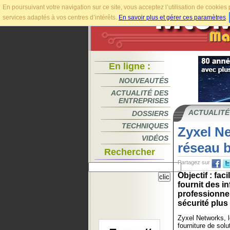
En poursuivant votre navigation sur ce site, vous acceptez l’utilisation de cookie
services adaptés à vos centres d’intérêts.
En savoir plus et gérer ces paramètres
.
En ligne :
NOUVEAUTÉS
ACTUALITÉ DES
ENTREPRISES
ACTUALITÉ
DOSSIERS
TECHNIQUES
Zyxel Ne
VIDÉOS
réseau b
Rechercher
Partagez sur
Objectif : fac
fournit des i
professionne
sécurité plus
Zyxel Networks, l
fourniture de sol