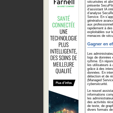
sécurisées et ali
présente SecuPilo
d’assistant IA in
d’analyse SecuRe
Service. En s’app
générative avanc
aux professionnel
rapidement à des
exploitables sur l
menaces de sécur
Gagner en eff
Les administrateu
logs de données et
rythme. En répons
les utilisateurs à
grâce à des inter
données. En inter
détection et de 
(Managed Service 
cybersécurité.
Le nouvel assista
informations comp
les administrate
des activités réc
de texte, de grap
divers formats de