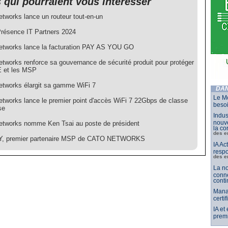
s qui pourraient vous intéresser
etworks lance un routeur tout-en-un
Présence IT Partners 2024
etworks lance la facturation PAY AS YOU GO
etworks renforce sa gouvernance de sécurité produit pour protéger
 et les MSP
etworks élargit sa gamme WiFi 7
DAN
Le Mo
etworks lance le premier point d'accès WiFi 7 22Gbps de classe
besoi
se
Indus
nouve
etworks nomme Ken Tsai au poste de président
la co
des e
, premier partenaire MSP de CATO NETWORKS
IA Ac
respo
des e
La no
conne
conti
Mana
certi
IA et
premi