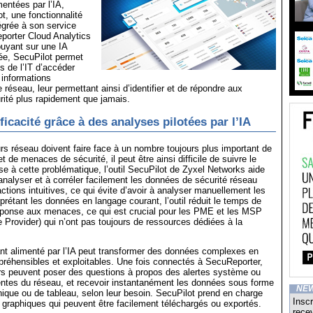
mentées par l’IA,
t, une fonctionnalité
tégrée à son service
porter Cloud Analytics
uyant sur une IA
ée, SecuPilot permet
s de l’IT d’accéder
 informations
e réseau, leur permettant ainsi d’identifier et de répondre aux
ité plus rapidement que jamais.
icacité grâce à des analyses pilotées par l’IA
rs réseau doivent faire face à un nombre toujours plus important de
 de menaces de sécurité, il peut être ainsi difficile de suivre le
e à cette problématique, l’outil SecuPilot de Zyxel Networks aide
 analyser et à corréler facilement les données de sécurité réseau
actions intuitives, ce qui évite d’avoir à analyser manuellement les
prétant les données en langage courant, l’outil réduit le temps de
réponse aux menaces, ce qui est crucial pour les PME et les MSP
Provider) qui n’ont pas toujours de ressources dédiées à la
nt alimenté par l’IA peut transformer des données complexes en
réhensibles et exploitables. Une fois connectés à SecuReporter,
urs peuvent poser des questions à propos des alertes système ou
entes du réseau, et recevoir instantanément les données sous forme
NE
hique ou de tableau, selon leur besoin. SecuPilot prend en charge
Inscr
 graphiques qui peuvent être facilement téléchargés ou exportés.
recev