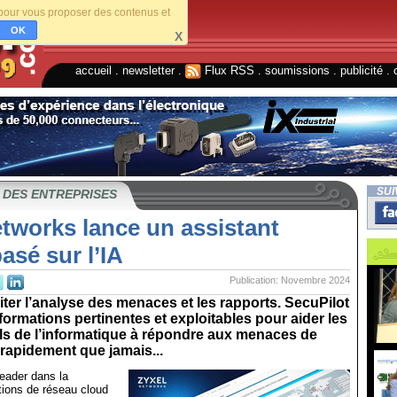
s pour vous proposer des contenus et
OK
X
accueil
.
newsletter
.
Flux RSS
.
soumissions
.
publicité
.
SUI
 DES ENTREPRISES
tworks lance un assistant
asé sur l’IA
Publication: Novembre 2024
iliter l’analyse des menaces et les rapports. SecuPilot
nformations pertinentes et exploitables pour aider les
ls de l’informatique à répondre aux menaces de
 rapidement que jamais...
eader dans la
utions de réseau cloud