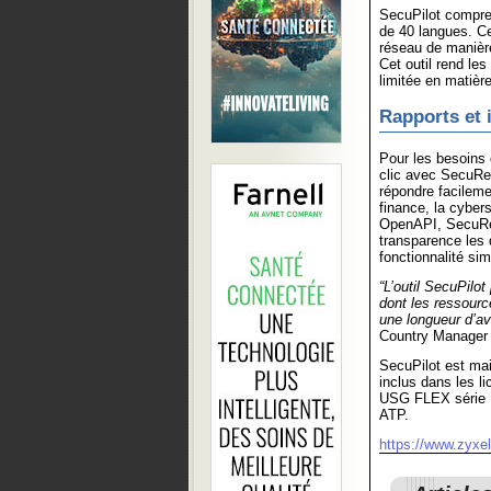
SecuPilot compre
de 40 langues. Ce
réseau de manière
Cet outil rend l
limitée en matièr
Rapports et i
Pour les besoins d
clic avec SecuRep
répondre facilem
finance, la cyber
OpenAPI, SecuRep
transparence les 
fonctionnalité sim
“L’outil SecuPilot
dont les ressourc
une longueur d’av
Country Manager 
SecuPilot est mai
inclus dans les l
USG FLEX série H
ATP.
https://www.zyxe