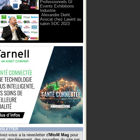
Professionnels Gl
Events Exhibitions
Industrie
Alexandre Diehl,
Avocat chez Lawint au
salon SOC 2023
WSLETTER
ivez-vous a la newsletter d'
MtoM Mag
pour
oir, régulièrement, des nouvelles du site par