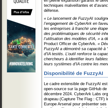
en pleine expansion garantit le dé
techniques malveillantes et d’ava
défense.
« Le lancement de FuzzyAI souligne
l’engagement de CyberArk en faveur 
les entreprises à franchir une étap
des problématiques de sécurité inhé
l’utilisation des modèles d’IA, »
a d
Product Officer de CyberArk.
« Dév
FuzzyAI a démontré sa capacité à "
d’IA testés. L’outil renforce la capa
chercheurs à identifier leurs faibles
leurs systèmes d’IA contre les me
Disponibilité de FuzzyAI
Le cadre extensible de FuzzyAI est 
open-source sur la page GitHub de
décembre 2024. CyberArk Labs orga
drapeau (Capture The Flag : CTF) l
Europe Arsenal pour présenter ses a