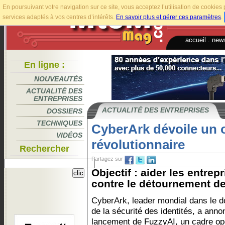
En poursuivant votre navigation sur ce site, vous acceptez l’utilisation de cookie
services adaptés à vos centres d’intérêts.
En savoir plus et gérer ces paramètres
.
accueil
.
news
En ligne :
NOUVEAUTÉS
ACTUALITÉ DES
ENTREPRISES
ACTUALITÉ DES ENTREPRISES
DOSSIERS
TECHNIQUES
CyberArk dévoile un 
VIDÉOS
révolutionnaire
Rechercher
Partagez sur
Objectif : aider les entrep
contre le détournement de
CyberArk, leader mondial dans le 
de la sécurité des identités, a anno
lancement de FuzzyAI, un cadre op