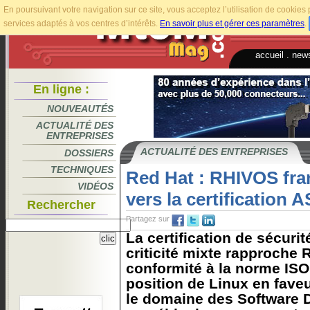
En poursuivant votre navigation sur ce site, vous acceptez l’utilisation de cookie
services adaptés à vos centres d’intérêts.
En savoir plus et gérer ces paramètres
.
accueil
.
news
En ligne :
NOUVEAUTÉS
ACTUALITÉ DES
ENTREPRISES
ACTUALITÉ DES ENTREPRISES
DOSSIERS
TECHNIQUES
Red Hat : RHIVOS fran
VIDÉOS
vers la certification 
Rechercher
Partagez sur
La certification de sécurit
criticité mixte rapproche 
conformité à la norme ISO
position de Linux en faveu
le domaine des Software D