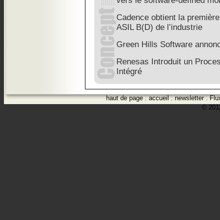
vers le software-defined mob
Cadence obtient la première 
ASIL B(D) de l’industrie
Green Hills Software annon
Renesas Introduit un Proc
Intégré
haut de page
.
accueil
.
newsletter
.
Flu
© 2012