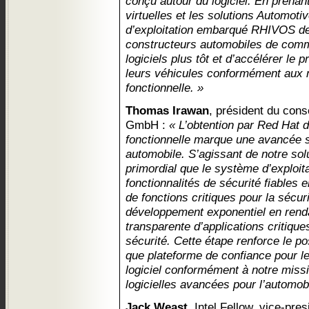
conçu autour du logiciel. En prenan
virtuelles et les solutions Automot
d’exploitation embarqué RHIVOS d
constructeurs automobiles de com
logiciels plus tôt et d’accélérer l
leurs véhicules conformément aux 
fonctionnelle. »
Thomas Irawan
, président du cons
GmbH :
« L’obtention par Red Hat d
fonctionnelle marque une avancée si
automobile. S’agissant de notre solu
primordial que le système d’exploit
fonctionnalités de sécurité fiables e
de fonctions critiques pour la sécuri
développement exponentiel en rendan
transparente d’applications critique
sécurité. Cette étape renforce le p
que plateforme de confiance pour l
logiciel conformément à notre missi
logicielles avancées pour l’automobi
Jack Weast
, Intel Fellow, vice-pre