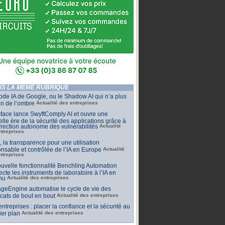
S LA MÊME RUBRIQUE
de IA de Google, ou le Shadow AI qui n’a plus
n de l’ombre
Actualité des entreprises
face lance SwyftComply AI et ouvre une
lle ère de la sécurité des applications grâce à
rrection autonome des vulnérabilités
Actualité
ntreprises
t, la transparence pour une utilisation
nsable et contrôlée de l’IA en Europe
Actualité
ntreprises
uvelle fonctionnalité Benchling Automation
cte les instruments de laboratoire à l’IA en
nu
Actualité des entreprises
geEngine automatise le cycle de vie des
ficats de bout en bout
Actualité des entreprises
 entreprises : placer la confiance et la sécurité au
er plan
Actualité des entreprises