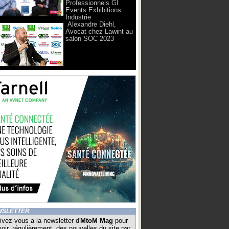
Professionnels Gl
Events Exhibitions
Industrie
Alexandre Diehl,
Avocat chez Lawint au
salon SOC 2023
WSLETTER
ivez-vous a la newsletter d'
MtoM Mag
pour
oir, régulièrement, des nouvelles du site par