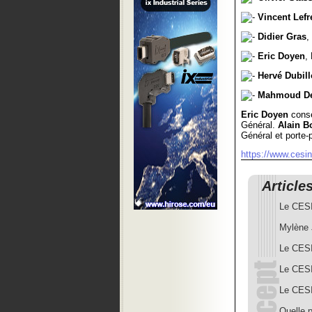
Vincent Lefr
Didier Gras
,
Eric Doyen
,
Hervé Dubill
Mahmoud De
Eric Doyen
conse
Général.
Alain B
Général et porte-p
https://www.cesin.
Article
Le CESI
Mylène 
Le CESIN
Le CESI
Le CESI
Quelle p