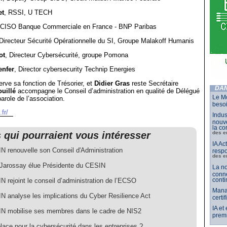
et
, RSSI, U TECH
 CISO Banque Commerciale en France - BNP Paribas
 Directeur Sécurité Opérationnelle du SI, Groupe Malakoff Humanis
ot
, Directeur Cybersécurité, groupe Pomona
nfer
, Director cybersecurity Technip Energies
rve sa fonction de Trésorier, et
Didier Gras
reste Secrétaire
DAN
ouillé
accompagne le Conseil d’administration en qualité de Délégué
Le Mo
arole de l’association.
besoi
fr/
Indus
nouve
la co
s qui pourraient vous intéresser
des e
IA Ac
N renouvelle son Conseil d'Administration
respo
des e
Jarossay élue Présidente du CESIN
La no
conne
conti
 rejoint le conseil d’administration de l’ECSO
Mana
N analyse les implications du Cyber Resilience Act
certi
IA et
N mobilise ses membres dans le cadre de NIS2
premi
lace pour la cybersécurité dans les entreprises ?