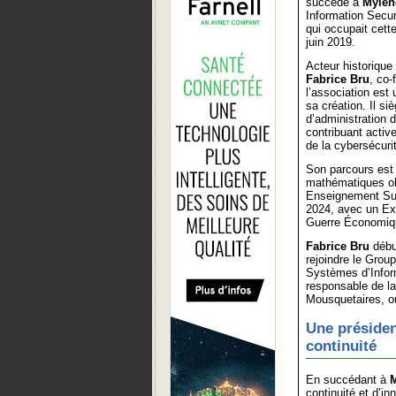
succède à
Mylèn
Information Secur
qui occupait cett
juin 2019.
Acteur historiqu
Fabrice Bru
, co-
l’association est
sa création. Il si
d’administration 
contribuant active
de la cybersécuri
Son parcours est 
mathématiques obt
Enseignement Supé
2024, avec un Exé
Guerre Économiq
Fabrice Bru
débu
rejoindre le Gro
Systèmes d’Inform
responsable de la
Mousquetaires, où
Une présiden
continuité
En succédant à
M
continuité et d’i