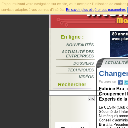
En poursuivant votre navigation sur ce site, vous acceptez l’utilisation de cookie
services adaptés à vos centres d’intérêts.
En savoir plus et gérer ces paramètres
.
En ligne :
NOUVEAUTÉS
ACTUALITÉ DES
ENTREPRISES
ACTUALITÉ
DOSSIERS
TECHNIQUES
Changem
VIDÉOS
Partagez sur
Rechercher
Fabrice Bru, 
Groupement L
Experts de la
Le CESIN (Club d
Sécurité de l’Info
Numérique) annonc
Conseil d’adminis
Bru
à la Présidenc