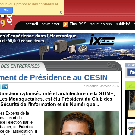
s pour vous proposer des contenus et
OK
X
accueil
.
newsletter
.
Flux RSS
.
soumissions
.
publicité
.
SUI
 DES ENTREPRISES
ent de Présidence au CESIN
Publication: Janvier 2025
directeur cybersécurité et architecture de la STIME,
es Mousquetaires, est élu Président du Club des
 Sécurité de l’Information et du Numérique...
es Experts de la
rmation et du
e l’élection par le
tration, de
Fabrice
e de l’association. Il