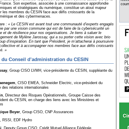
 France. Son expertise, associée à une connaissance approfondie
courr
miques et stratégiques du numérique, constitue un atout majeur
 les membres du CESIN face aux défis croissants de la
umérique et des cybermenaces.
are :
« Le CESIN est avant tout une communauté d’experts engagés
ie par une vision commune qui est de faire de la cybersécurité un
e et de résilience pour nos organisations. Je tiens à saluer le
ement de Mylène Jarossay, qui a su porter cette vision avec brio
oup d’inspiration. En tant que Président, je m’attacherai à poursuivre
collective et à accompagner nos membres face aux défis croissants
té. »
 du Conseil d’administration du CESIN
ssay
, Group CISO LVMH, vice-présidente du CESIN, suppléante du
Caenegem
, CISO EMEA, Schneider Electric, vice-président du
des relations internationales
in
, Directeur des Risques Opérationnels, Groupe Caisse des
ident du CESIN, en charge des liens avec les Ministères et
es
gique Boyer
, Group CISO, CNP Assurances
, RSSI, EDF Hydro
i
, Deputy Group CISO, Crédit Mutuel Alliance Fédérale