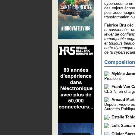
cybersécurité en
des enjeux écono
pour accompagner
transformation n
Fabrice Bru
décl
et passionnés, un
levier de confianc
remarquable engag
et toujours beauc
cette dynamique 
de la cybersécuri
Composition
Mylène Jaro
Président
Frank Van 
CESIN, en charge 
Arnaud Mart
Dépôts, vice-prés
Autorités Publiqu
Estelle Tchi
Loïs Samain
Olivier Stass