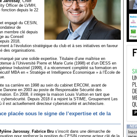
e Jarossay
, Chief
ity Officer de LVMH,
e fonction depuis le 22
e et engagé du CESIN,
fondateur de
 un membre clé depuis
ège au Conseil
depuis 2018,
ment à l’évolution stratégique du club et à ses initiatives en faveur
té des organisations.
marqué par une solide expertise. Titulaire d’une maîtrise en
enue à l’Université Pierre et Marie Curie (1998) et d’un DESS en
rieur Industriel (1999), il a récemment complété sa formation en
cutif MBA en « Stratégie et Intelligence Économique » à l’École de
ue.
te sa carrière en 1998 au sein du cabinet ERCOM, avant de
upe Danone en 2003 au poste de Responsable Sécurité des
ation. En 2008, il intègre la maison Louis Vuitton en tant que
 cybersécurité. Depuis 2018 il a rejoint la STIME, Groupement Les
 il est actuellement directeur cybersécurité et architecture.
ce placée sous le signe de l’expertise et de la
NE
ylène Jarossay
,
Fabrice Bru
s’inscrit dans une démarche de
Inscr
nnovation pour renforcer la position du CESIN comme acteur clé de la
recev