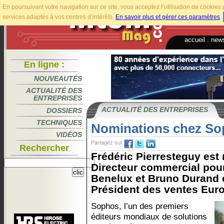
En poursuivant votre navigation sur ce site, vous acceptez l’utilisation de cookie
services adaptés à vos centres d’intérêts.
En savoir plus et gérer ces paramètres
.
accueil
.
news
En ligne :
NOUVEAUTÉS
ACTUALITÉ DES
ENTREPRISES
ACTUALITÉ DES ENTREPRISES
DOSSIERS
TECHNIQUES
Nominations chez S
VIDÉOS
Partagez sur
Rechercher
Frédéric Pierresteguy es
Directeur commercial pour
Benelux et Bruno Durand 
Président des ventes Euro
Sophos, l’un des premiers
éditeurs mondiaux de solutions