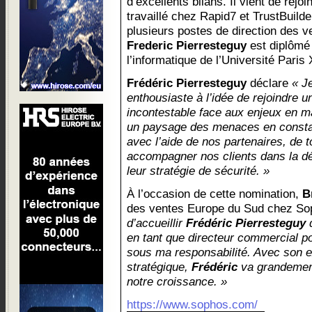
d’excellents bilans. Il vient de rej
travaillé chez Rapid7 et TrustBuild
plusieurs postes de direction des 
Frederic Pierresteguy
est diplômé
l’informatique de l’Université Paris 
Frédéric Pierresteguy
déclare
« J
enthousiaste à l’idée de rejoindre u
incontestable face aux enjeux en m
un paysage des menaces en constan
avec l’aide de nos partenaires, de t
accompagner nos clients dans la déf
leur stratégie de sécurité. »
À l’occasion de cette nomination,
B
des ventes Europe du Sud chez So
d’accueillir
Frédéric Pierresteguy
d
en tant que directeur commercial po
sous ma responsabilité. Avec son e
stratégique,
Frédéric
va grandement
notre croissance. »
https://www.sophos.com/