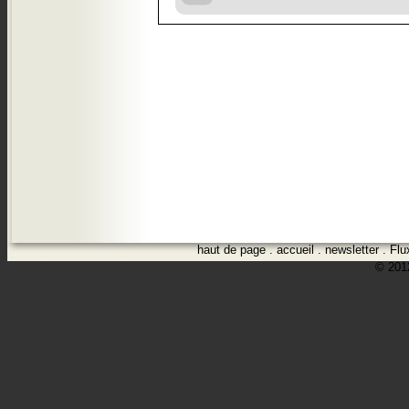
haut de page
.
accueil
.
newsletter
.
Flu
© 2012