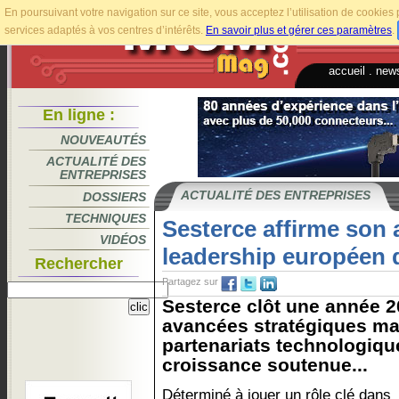
En poursuivant votre navigation sur ce site, vous acceptez l’utilisation de cookie
services adaptés à vos centres d’intérêts.
En savoir plus et gérer ces paramètres
.
accueil
.
news
En ligne :
NOUVEAUTÉS
ACTUALITÉ DES
ENTREPRISES
ACTUALITÉ DES ENTREPRISES
DOSSIERS
TECHNIQUES
Sesterce affirme son 
VIDÉOS
leadership européen 
Rechercher
Partagez sur
Sesterce clôt une année 
avancées stratégiques ma
partenariats technologiqu
croissance soutenue...
Déterminé à jouer un rôle clé dans