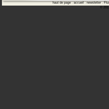
haut de page
.
accueil
.
newsletter
.
Flu
© 2012