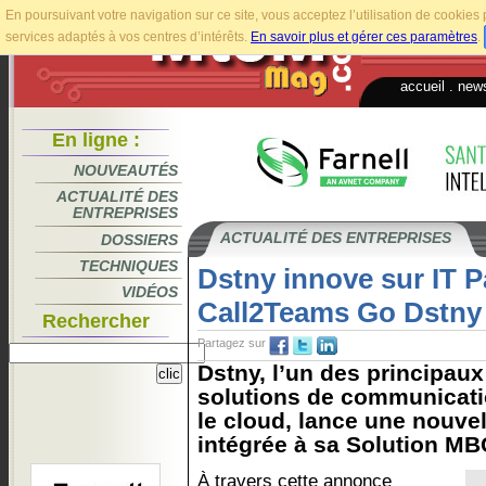
En poursuivant votre navigation sur ce site, vous acceptez l’utilisation de cookie
services adaptés à vos centres d’intérêts.
En savoir plus et gérer ces paramètres
.
accueil
.
news
En ligne :
NOUVEAUTÉS
ACTUALITÉ DES
ENTREPRISES
ACTUALITÉ DES ENTREPRISES
DOSSIERS
TECHNIQUES
Dstny innove sur IT P
VIDÉOS
Call2Teams Go Dstny
Rechercher
Partagez sur
Dstny, l’un des principau
solutions de communicati
le cloud, lance une nouvel
intégrée à sa Solution MB
À travers cette annonce