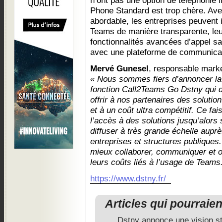
n’ont pas une option de téléphonie 
Phone Standard est trop chère. Avec
abordable, les entreprises peuvent 
Teams de manière transparente, leu
fonctionnalités avancées d’appel s
avec une plateforme de communicati
Mervé Gunesel
, responsable marke
« Nous sommes fiers d’annoncer la d
fonction Call2Teams Go Dstny qui 
offrir à nos partenaires des soluti
et à un coût ultra compétitif. Ce fa
l’accès à des solutions jusqu’alors
diffuser à très grande échelle aupr
entreprises et structures publiques
mieux collaborer, communiquer et o
leurs coûts liés à l’usage de Teams
https://www.dstny.fr/
Articles qui pourraie
Dstny annonce une vision st