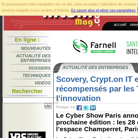
En poursuivant votre navigation sur ce site, vous acceptez l’utilisation de cookie
services adaptés à vos centres d’intérêts.
En savoir plus et gérer ces paramètres
.
accueil
.
news
En ligne :
NOUVEAUTÉS
ACTUALITÉ DES
ENTREPRISES
ACTUALITÉ DES ENTREPRISES
DOSSIERS
TECHNIQUES
Scovery, Crypt.on IT 
VIDÉOS
récompensés par les
Rechercher
l’innovation
Partagez sur
Le Cyber Show Paris anno
prochaine édition : les 28 
l’espace Champerret, Paris