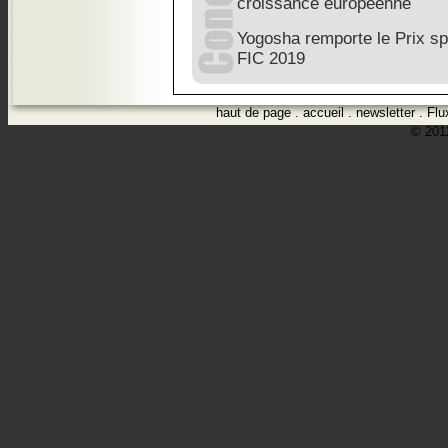
croissance européenne
Yogosha remporte le Prix spé
FIC 2019
haut de page
.
accueil
.
newsletter
.
Flu
© 2012