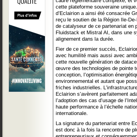
cadre règlementaire complexe, et v
cette plateforme souveraine unique. 
d’Eclairion a ainsi été consacrée Gr
reçu le soutien de la Région Ile-De-
de catalyseur de ce partenariat en 
Fluidstack et Mistral AI, dans une s
alignement dans la durée.
Fier de ce premier succès, Eclairi
avec humilité mais aussi avec amb
cette nouvelle génération de datace
œuvre des technologies de pointe to
conception, l’optimisation énergétiq
environnemental et autant que possi
friches industrielles. L’infrastructu
Eclairion s’avèrent parfaitement a
l’adoption des cas d’usage de l’Intell
haute performance à l’échelle natio
internationale.
La signature du partenariat entre Ecl
est donc à la fois la rencontre de p
entrepreneuriaux et conséquemment 