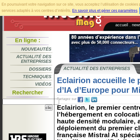
En poursuivant votre navigation sur ce site, vous acceptez l’utilisation de cookie
services adaptés à vos centres d’intérêts.
En savoir plus et gérer ces paramètres
.
accueil
.
news
En ligne :
NOUVEAUTÉS
ACTUALITÉ DES
ENTREPRISES
ACTUALITÉ DES ENTREPRISES
DOSSIERS
TECHNIQUES
Eclairion accueille le
VIDÉOS
d’IA d’Europe pour Mi
Rechercher
Partagez sur
Eclairion, le premier cent
l’hébergement en colocati
haute densité modulaire, a
déploiement du premier clu
française Mistral AI spéci