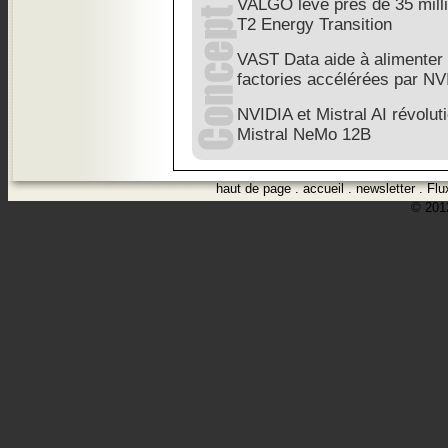
VALGO lève près de 35 mill
T2 Energy Transition
VAST Data aide à alimenter 
factories accélérées par NV
NVIDIA et Mistral AI révoluti
Mistral NeMo 12B
haut de page
.
accueil
.
newsletter
.
Flu
© 2012