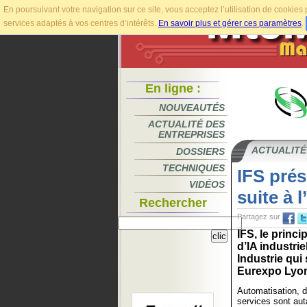
En poursuivant votre navigation sur ce site, vous acceptez l’utilisation de cookie
services adaptés à vos centres d’intérêts.
En savoir plus et gérer ces paramètres
.
En ligne :
NOUVEAUTÉS
ACTUALITÉ DES
ENTREPRISES
ACTUALITÉ
DOSSIERS
TECHNIQUES
IFS prés
VIDÉOS
suite à 
Rechercher
Partagez sur
IFS, le princi
d’IA industri
Industrie qui
Eurexpo Lyon
Automatisation, di
services sont aut