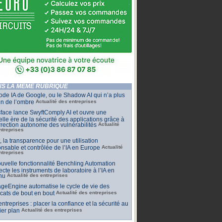
S LA MÊME RUBRIQUE
de IA de Google, ou le Shadow AI qui n’a plus
n de l’ombre
Actualité des entreprises
face lance SwyftComply AI et ouvre une
lle ère de la sécurité des applications grâce à
rrection autonome des vulnérabilités
Actualité
ntreprises
t, la transparence pour une utilisation
nsable et contrôlée de l’IA en Europe
Actualité
ntreprises
uvelle fonctionnalité Benchling Automation
cte les instruments de laboratoire à l’IA en
nu
Actualité des entreprises
geEngine automatise le cycle de vie des
ficats de bout en bout
Actualité des entreprises
 entreprises : placer la confiance et la sécurité au
er plan
Actualité des entreprises