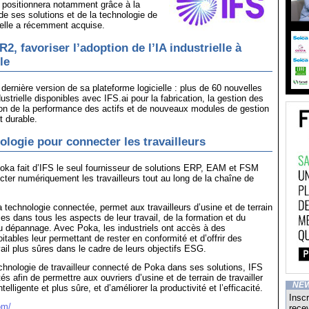
 positionnera notamment grâce à la
e ses solutions et de la technologie de
’elle a récemment acquise.
2, favoriser l’adoption de l’IA industrielle à
le
 dernière version de sa plateforme logicielle : plus de 60 nouvelles
ustrielle disponibles avec IFS.ai pour la fabrication, la gestion des
ion de la performance des actifs et de nouveaux modules de gestion
 durable.
logie pour connecter les travailleurs
Poka fait d’IFS le seul fournisseur de solutions ERP, EAM et FSM
ter numériquement les travailleurs tout au long de la chaîne de
a technologie connectée, permet aux travailleurs d’usine et de terrain
ces dans tous les aspects de leur travail, de la formation et du
 dépannage. Avec Poka, les industriels ont accès à des
itables leur permettant de rester en conformité et d’offrir des
vail plus sûres dans le cadre de leurs objectifs ESG.
echnologie de travailleur connecté de Poka dans ses solutions, IFS
s afin de permettre aux ouvriers d’usine et de terrain de travailler
NE
elligente et plus sûre, et d’améliorer la productivité et l’efficacité.
Inscr
om/
recev