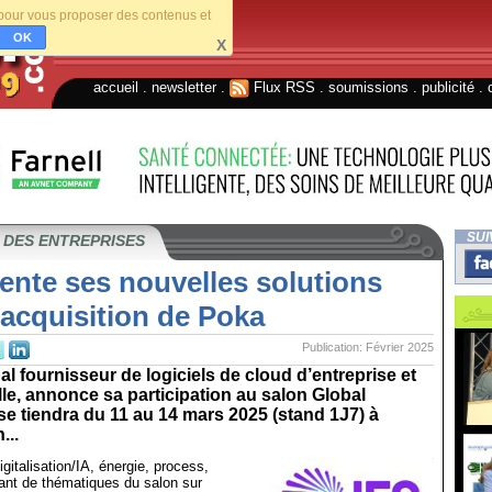
s pour vous proposer des contenus et
OK
X
accueil
.
newsletter
.
Flux RSS
.
soumissions
.
publicité
.
SUI
 DES ENTREPRISES
ente ses nouvelles solutions
l’acquisition de Poka
Publication: Février 2025
pal fournisseur de logiciels de cloud d’entreprise et
elle, annonce sa participation au salon Global
 se tiendra du 11 au 14 mars 2025 (stand 1J7) à
...
gitalisation/IA, énergie, process,
ant de thématiques du salon sur