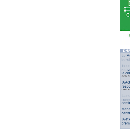
DAN
Le Mo
besoi
Indus
nouve
la co
des e
IA Ac
respo
des e
La no
conne
conti
Mana
certi
IA et
premi