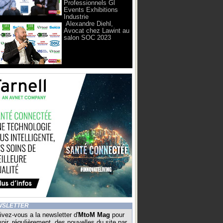
Professionnels Gl
Events Exhibitions
Industrie
Alexandre Diehl,
Avocat chez Lawint au
salon SOC 2023
WSLETTER
ivez-vous a la newsletter d'
MtoM Mag
pour
oir, régulièrement, des nouvelles du site par