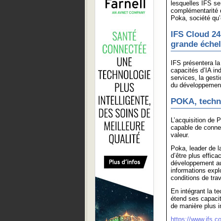
lesquelles IFS se
complémentarité d
Poka, société qu
IFS Cloud 24R
grande échel
IFS présentera la
capacités d’IA ind
services, la gest
du développement
POKA, techno
L’acquisition de 
capable de connec
valeur.
Poka, leader de l
d’être plus effica
développement au
informations explo
conditions de tra
En intégrant la t
étend ses capacité
de manière plus int
https://www.ifs.c