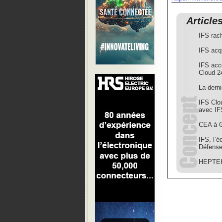
Article
IFS rac
IFS ac
IFS accé
Cloud 2
La derni
IFS Clou
avec IF
CEA à 
IFS, l’é
Défens
HEPTEKN