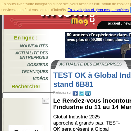
En poursuivant votre navigation sur ce site, vous acceptez l’utilisation de cookie
services adaptés à vos centres d’intérêts.
En savoir plus et gérer ces paramètres
.
accueil
.
news
En ligne :
NOUVEAUTÉS
ACTUALITÉ DES
ENTREPRISES
ACTUALITÉ DES ENTREPRISES
DOSSIERS
TECHNIQUES
TEST OK à Global Ind
VIDÉOS
stand 6B81
Rechercher
Partagez sur
Le Rendez-vous incontour
l’industrie du 11 au 14 Ma
Global Industrie 2025
approche à grands pas. TEST-
OK sera présent à Global