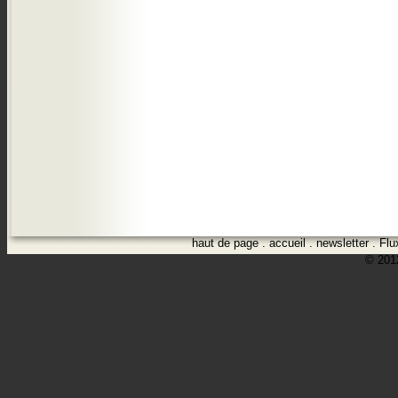
haut de page
.
accueil
.
newsletter
.
Flu
© 2012