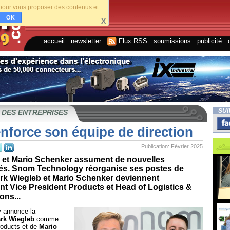
s pour vous proposer des contenus et
OK
X
accueil
.
newsletter
.
Flux RSS
.
soumissions
.
publicité
.
SUI
 DES ENTREPRISES
nforce son équipe de direction
Publication: Février 2025
 et Mario Schenker assument de nouvelles
tés. Snom Technology réorganise ses postes de
ark Wiegleb et Mario Schenker deviennent
t Vice President Products et Head of Logistics &
ons...
 annonce la
rk Wiegleb
comme
roducts et de
Mario