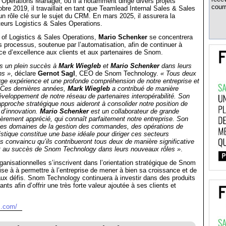
 Operations Manager, où il a notamment dirigé divers projets
courr
re 2019, il travaillait en tant que Teamlead Internal Sales & Sales
n rôle clé sur le sujet du CRM. En mars 2025, il assurera la
teurs Logistics & Sales Operations.
 of Logistics & Sales Operations,
Mario Schenker
se concentrera
es processus, soutenue par l’automatisation, afin de continuer à
ce d’excellence aux clients et aux partenaires de Snom.
s un plein succès à
Mark Wiegleb
et
Mario Schenker
dans leurs
ns »
, déclare
Gernot Sagl
, CEO de Snom Technology.
« Tous deux
ge expérience et une profonde compréhension de notre entreprise et
. Ces dernières années,
Mark Wiegleb
a contribué de manière
développement de notre réseau de partenaires interopérabilité. Son
approche stratégique nous aideront à consolider notre position de
 d’innovation.
Mario Schenker
est un collaborateur de grande
lièrement apprécié, qui connaît parfaitement notre entreprise. Son
les domaines de la gestion des commandes, des opérations de
gistique constitue une base idéale pour diriger ces secteurs
is convaincu qu’ils contribueront tous deux de manière significative
et au succès de Snom Technology dans leurs nouveaux rôles »
.
ganisationnelles s’inscrivent dans l’orientation stratégique de Snom
ise à à permettre à l’entreprise de mener à bien sa croissance et de
ux défis. Snom Technology continuera à investir dans des produits
ants afin d’offrir une très forte valeur ajoutée à ses clients et
m.com/