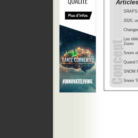
Article
SRAPS: 
2020, u
Changem
Les tél
Zoom
Snom obt
Quand l
SNOM Fr
Snom Te