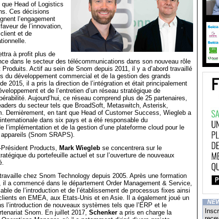
 que Head of Logistics
ns. Ces décisions
ignent l’engagement
 faveur de l’innovation,
 client et de
tionnelle.
tra à profit plus de
ence dans le secteur des télécommunications dans son nouveau rôle
 Produits. Actif au sein de Snom depuis 2011, il y a d’abord travaillé
s du développement commercial et de la gestion des grands
de 2015, il a pris la direction de l’intégration et était principalement
veloppement et de l’entretien d’un réseau stratégique de
opérabilité. Aujourd’hui, ce réseau comprend plus de 25 partenaires,
aders du secteur tels que BroadSoft, Metaswitch, Asterisk,
m. Dernièrement, en tant que Head of Customer Success, Wiegleb a
 internationale dans six pays et a été responsable du
 l’implémentation et de la gestion d’une plateforme cloud pour le
appareils (Snom SRAPS).
-Président Products,
Mark Wiegleb
se concentrera sur le
atégique du portefeuille actuel et sur l’ouverture de nouveaux
é.
travaille chez Snom Technology depuis 2005. Après une formation
, il a commencé dans le département Order Management & Service,
sable de l’introduction et de l’établissement de processus fixes ainsi
clients en EMEA, aux Etats-Unis et en Asie. Il a également joué un
NE
ns l’introduction de nouveaux systèmes tels que l’ERP et le
Inscr
tenariat Snom. En juillet 2017,
Schenker
a pris en charge la
recev