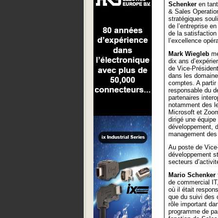
Schenker
en tant
& Sales Operatio
stratégiques soul
de l’entreprise en
de la satisfaction
l’excellence opéra
Mark Wiegleb
met
dix ans d’expéri
de Vice-Président
dans les domaine
comptes. A partir 
responsable du dé
partenaires inter
notamment des le
Microsoft et Zoo
dirigé une équipe
développement, de
management des 
Au poste de Vice
développement str
secteurs d’activit
Mario Schenker
de commercial IT
où il était respon
que du suivi des 
rôle important da
programme de par