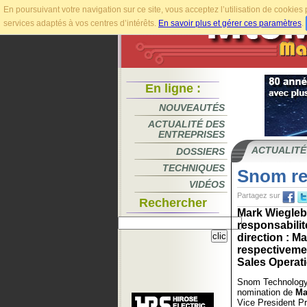
En poursuivant votre navigation sur ce site, vous acceptez l’utilisation de cookie
services adaptés à vos centres d’intérêts.
En savoir plus et gérer ces paramètres
.
En ligne :
NOUVEAUTÉS
ACTUALITÉ DES
ENTREPRISES
ACTUALITÉ
DOSSIERS
TECHNIQUES
Snom re
VIDÉOS
Partagez sur
Rechercher
Mark Wiegleb
responsabili
direction : M
respectivemen
Sales Operati
Snom Technology
nomination de
Ma
Vice President P