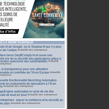
S LA MÊME RUBRIQUE
de IA de Google, ou le Shadow AI qui n’a plus
n de l’ombre
Actualité des entreprises
face lance SwyftComply AI et ouvre une
lle ère de la sécurité des applications grâce à
rrection autonome des vulnérabilités
Actualité
ntreprises
t, la transparence pour une utilisation
nsable et contrôlée de l’IA en Europe
Actualité
ntreprises
uvelle fonctionnalité Benchling Automation
cte les instruments de laboratoire à l’IA en
nu
Actualité des entreprises
geEngine automatise le cycle de vie des
ficats de bout en bout
Actualité des entreprises
 entreprises : placer la confiance et la sécurité au
er plan
Actualité des entreprises