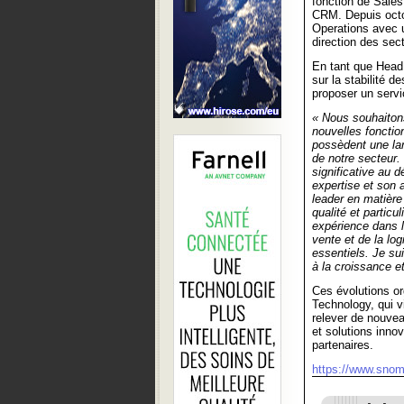
fonction de Sales
CRM. Depuis octob
Operations avec u
direction des sec
En tant que Head
sur la stabilité d
proposer un servi
« Nous souhaiton
nouvelles fonctio
possèdent une lar
de notre secteur
significative au 
expertise et son 
leader en matière
qualité et particu
expérience dans 
vente et de la lo
essentiels. Je su
à la croissance 
Ces évolutions or
Technology, qui v
relever de nouvea
et solutions innov
partenaires.
https://www.sno