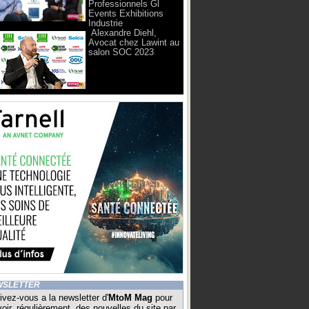
Professionnels Gl
Events Exhibitions
Industrie
Alexandre Diehl,
Avocat chez Lawint au
salon SOC 2023
WSLETTER
ivez-vous a la newsletter d'
MtoM Mag
pour
oir, régulièrement, des nouvelles du site par