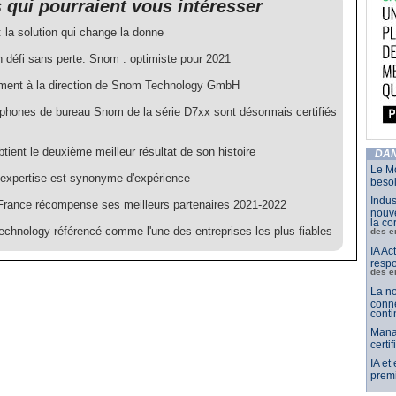
s qui pourraient vous intéresser
la solution qui change la donne
n défi sans perte. Snom : optimiste pour 2021
ent à la direction de Snom Technology GmbH
éphones de bureau Snom de la série D7xx sont désormais certifiés
ient le deuxième meilleur résultat de son histoire
DAN
Le Mo
'expertise est synonyme d'expérience
besoi
Indus
ance récompense ses meilleurs partenaires 2021-2022
nouve
la co
chnology référencé comme l'une des entreprises les plus fiables
des e
IA Ac
respo
des e
La no
conne
conti
Mana
certi
IA et
premi