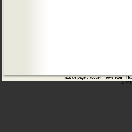
haut de page
.
accueil
.
newsletter
.
Flu
© 2012