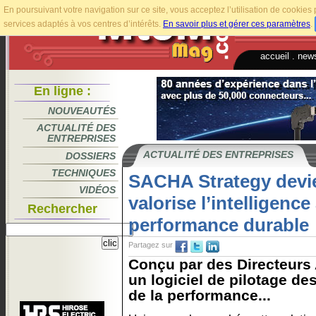
En poursuivant votre navigation sur ce site, vous acceptez l’utilisation de cookie
services adaptés à vos centres d’intérêts.
En savoir plus et gérer ces paramètres
.
accueil
.
news
En ligne :
NOUVEAUTÉS
ACTUALITÉ DES
ENTREPRISES
ACTUALITÉ DES ENTREPRISES
DOSSIERS
TECHNIQUES
SACHA Strategy devi
VIDÉOS
valorise l’intelligenc
Rechercher
performance durable
Partagez sur
Conçu par des Directeurs
un logiciel de pilotage de
de la performance...