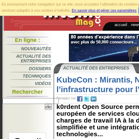
En poursuivant votre navigation sur ce site, vous acceptez l’utilisation de cookie
services adaptés à vos centres d’intérêts.
En savoir plus et gérer ces paramètres
.
accueil
.
news
En ligne :
NOUVEAUTÉS
ACTUALITÉ DES
ENTREPRISES
ACTUALITÉ DES ENTREPRISES
DOSSIERS
TECHNIQUES
KubeCon : Mirantis, N
VIDÉOS
l’infrastructure pour l
Rechercher
Partagez sur
k0rdent Open Source perm
européen de services clo
charges de travail IA à l
simplifiée et une intégrati
technologies...