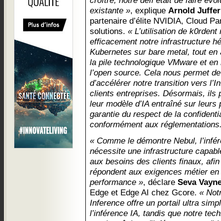
croître, notre défi était de faire évo
existante »
, explique
Arnold Juffer
partenaire d’élite NVIDIA, Cloud Pa
solutions.
« L’utilisation de k0rdent
efficacement notre infrastructure 
Kubernetes sur bare metal, tout e
la pile technologique VMware et en
l’open source. Cela nous permet de 
d’accélérer notre transition vers l’
clients entreprises. Désormais, il
leur modèle d’IA entraîné sur leurs
garantie du respect de la confidentia
conformément aux réglementations. 
« Comme le démontre Nebul, l’infér
nécessite une infrastructure capab
aux besoins des clients finaux, afin
répondent aux exigences métier en 
performance »
, déclare
Seva Vayn
Edge et Edge AI chez Gcore.
« Not
Inference offre un portail ultra simp
l’inférence IA, tandis que notre tec