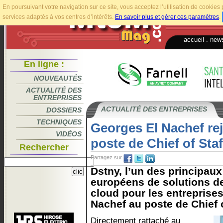
En poursuivant votre navigation sur ce site, vous acceptez l’utilisation de cookie
services adaptés à vos centres d’intérêts.
En savoir plus et gérer ces paramètres
.
accueil
.
news
En ligne :
NOUVEAUTÉS
ACTUALITÉ DES
ENTREPRISES
ACTUALITÉ DES ENTREPRISES
DOSSIERS
TECHNIQUES
Georges El Nachef rej
VIDÉOS
poste de Chief of Staf
Rechercher
Partagez sur
Dstny, l’un des principaux
européens de solutions 
cloud pour les entrepris
Nachef au poste de Chief o
Directement rattaché au