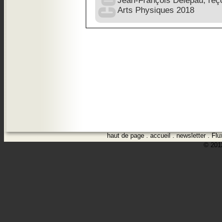
Jean-François Delepau, reço
Arts Physiques 2018
haut de page
.
accueil
.
newsletter
.
Flu
© 2012