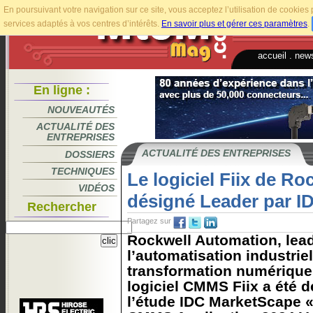
En poursuivant votre navigation sur ce site, vous acceptez l’utilisation de cookie
services adaptés à vos centres d’intérêts.
En savoir plus et gérer ces paramètres
.
accueil
.
news
En ligne :
NOUVEAUTÉS
ACTUALITÉ DES
ENTREPRISES
ACTUALITÉ DES ENTREPRISES
DOSSIERS
TECHNIQUES
Le logiciel Fiix de R
VIDÉOS
désigné Leader par I
Rechercher
Partagez sur
Rockwell Automation, lea
l’automatisation industriel
transformation numérique
logiciel CMMS Fiix a été 
l’étude IDC MarketScape 