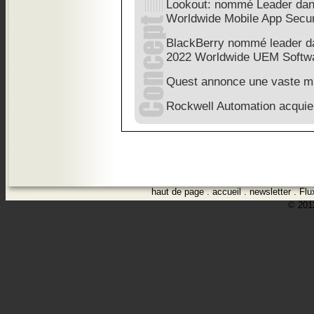
Lookout: nommé Leader dan
Worldwide Mobile App Secur
BlackBerry nommé leader d
2022 Worldwide UEM Softw
Quest annonce une vaste m
Rockwell Automation acquiert
haut de page
.
accueil
.
newsletter
.
Flu
© 2012