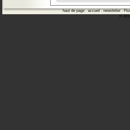
haut de page
.
accueil
.
newsletter
.
Flu
© 2012