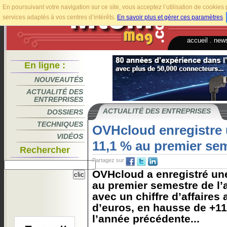
En poursuivant votre navigation sur ce site, vous acceptez l’utilisation de cookie
services adaptés à vos centres d’intérêts.
En savoir plus et gérer ces paramètres
.
accueil
.
news
En ligne :
NOUVEAUTÉS
ACTUALITÉ DES
ENTREPRISES
ACTUALITÉ DES ENTREPRISES
DOSSIERS
TECHNIQUES
OVHcloud enregistre 
VIDÉOS
11,1 % au premier se
Rechercher
Partagez sur
OVHcloud a enregistré un
au premier semestre de l’
avec un chiffre d’affaires 
d’euros, en hausse de +11
l’année précédente...