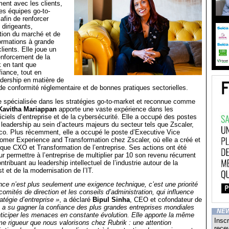
ment avec les clients,
les équipes go-to-
afin de renforcer
dirigeants,
ption du marché et de
formations à grande
lients. Elle joue un
renforcement de la
k en tant que
fiance, tout en
adership en matière de
 de conformité réglementaire et de bonnes pratiques sectorielles.
 spécialisée dans les stratégies go-to-market et reconnue comme
Kavitha Mariappan
apporte une vaste expérience dans les
ciels d’entreprise et de la cybersécurité. Elle a occupé des postes
e leadership au sein d’acteurs majeurs du secteur tels que Zscaler,
co. Plus récemment, elle a occupé le poste d’Executive Vice
omer Experience and Transformation chez Zscaler, où elle a créé et
ique CXO et Transformation de l’entreprise. Ses actions ont été
r permettre à l’entreprise de multiplier par 10 son revenu récurrent
ntribuant au leadership intellectuel de l’industrie autour de la
t et de la modernisation de l’IT.
ence n’est plus seulement une exigence technique, c’est une priorité
omités de direction et les conseils d’administration, qui influence
atégie d’entreprise »
, a déclaré
Bipul Sinha
, CEO et cofondateur de
a su gagner la confiance des plus grandes entreprises mondiales
NE
nticiper les menaces en constante évolution. Elle apporte la même
Inscr
e rigueur que nous valorisons chez Rubrik : une attention
recev