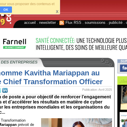
s pour vous proposer des contenus et
OK
X
accueil
.
newsletter
.
Flux RSS
.
soumissions
.
publicité
.
SUI
 DES ENTREPRISES
nomme Kavitha Mariappan au
 Chief Transformation Officer
Publication: Avril 2025
n de poste a pour objectif de renforcer l’engagement
s et d’accélérer les résultats en matière de cyber
ur les entreprises mondiales et les organisations du
...
 Transformation
Mariappan
prévoit de