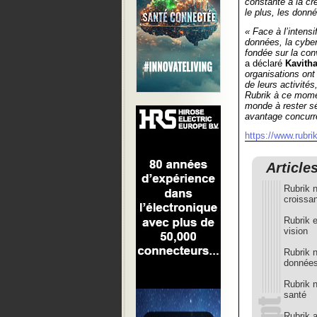
constante à la cré
le plus, les donné
« Face à l’intens
données, la cyber
fondée sur la conv
a déclaré
Kavith
organisations ont 
de leurs activités
Rubrik à ce momen
monde à rester sé
avantage concurre
https://www.rubri
Article
Rubrik 
croissa
Rubrik 
vision
Rubrik 
donnée
Rubrik n
santé
Rubrik a