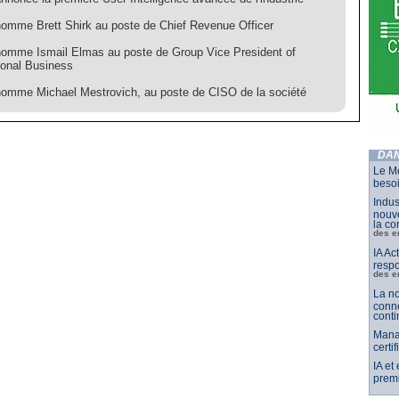
nomme Brett Shirk au poste de Chief Revenue Officer
nomme Ismail Elmas au poste de Group Vice President of
ional Business
nomme Michael Mestrovich, au poste de CISO de la société
DAN
Le Mo
besoi
Indus
nouve
la co
des e
IA Ac
respo
des e
La no
conne
conti
Mana
certi
IA et
premi