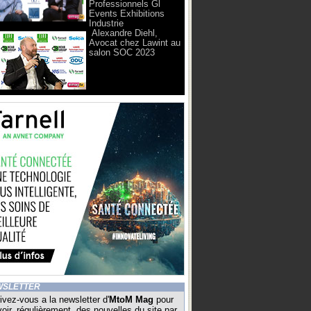
Professionnels Gl
Events Exhibitions
Industrie
Alexandre Diehl,
Avocat chez Lawint au
salon SOC 2023
WSLETTER
ivez-vous a la newsletter d'
MtoM Mag
pour
oir, régulièrement, des nouvelles du site par