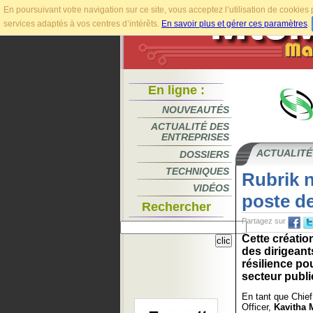
En poursuivant votre navigation sur ce site, vous acceptez l’utilisation de cookie
services adaptés à vos centres d’intérêts.
En savoir plus et gérer ces paramètres
.
En ligne :
NOUVEAUTÉS
ACTUALITÉ DES
ENTREPRISES
ACTUALITÉ
DOSSIERS
TECHNIQUES
Rubrik 
VIDÉOS
poste de
Rechercher
Partagez sur
Cette créatio
des dirigeant
résilience po
secteur public
En tant que Chief
Officer,
Kavitha 