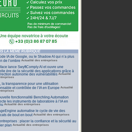
S LA MÊME RUBRIQUE
de IA de Google, ou le Shadow AI qui n’a plus
n de l’ombre
Actualité des entreprises
face lance SwyftComply AI et ouvre une
lle ère de la sécurité des applications grâce à
rrection autonome des vulnérabilités
Actualité
ntreprises
t, la transparence pour une utilisation
nsable et contrôlée de l’IA en Europe
Actualité
ntreprises
uvelle fonctionnalité Benchling Automation
cte les instruments de laboratoire à l’IA en
nu
Actualité des entreprises
geEngine automatise le cycle de vie des
ficats de bout en bout
Actualité des entreprises
 entreprises : placer la confiance et la sécurité au
er plan
Actualité des entreprises