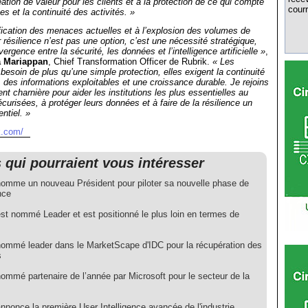
ation de valeur pour les clients et à la protection de ce qui compte
courr
es et la continuité des activités. »
ification des menaces actuelles et à l’explosion des volumes de
 résilience n’est pas une option, c’est une nécessité stratégique,
ergence entre la sécurité, les données et l’intelligence artificielle »
,
a Mariappan
, Chief Transformation Officer de Rubrik.
« Les
besoin de plus qu’une simple protection, elles exigent la continuité
, des informations exploitables et une croissance durable. Je rejoins
t charnière pour aider les institutions les plus essentielles au
curisées, à protéger leurs données et à faire de la résilience un
ntiel. »
k.com/
s qui pourraient vous intéresser
nomme un nouveau Président pour piloter sa nouvelle phase de
nce
est nommé Leader et est positionné le plus loin en termes de
nommé leader dans le MarketScape d'IDC pour la récupération des
s
ommé partenaire de l’année par Microsoft pour le secteur de la
nnonce la première User Intelligence avancée de l'industrie