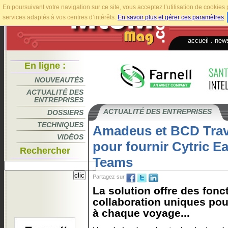
En poursuivant votre navigation sur ce site, vous acceptez l’utilisation de cookie
services adaptés à vos centres d’intérêts.
En savoir plus et gérer ces paramètres
.
accueil
.
news
En ligne :
NOUVEAUTÉS
ACTUALITÉ DES
ENTREPRISES
ACTUALITÉ DES ENTREPRISES
DOSSIERS
TECHNIQUES
Amadeus et BCD Trave
VIDÉOS
pour fournir Cytric E
Rechercher
Teams
Partagez sur
La solution offre des fonc
collaboration uniques pour
à chaque voyage...