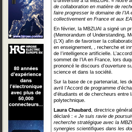
d’université à la MBZUAI.
« Notre a
de collaboration en matière de rech
faire progresser le domaine de l’IA
collectivement en France et aux EA
En février, la MBZUAI a signé un p
(Memorandum of Understanding, Mo
(L’X) afin de favoriser la collaborati
en enseignement, , recherche et inn
de l’intelligence artificielle. L’acco
sommet de l’IA en France, lors duqu
prononcé le discours d’ouverture sur
science et dans la société.
Sur la base de ce partenariat, les d
avril l’Accord de programme d’écha
d’étudiants et de chercheurs entre 
polytechnique.
Laura Chaubard
, directrice généra
déclaré :
« Je suis ravie de poursui
recherche stratégique avec la MBZ
synergies scientifiques dans les do