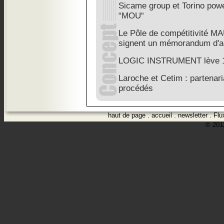
Sicame group et Torino pow
“MOU“
Le Pôle de compétitivité 
signent un mémorandum d'a
LOGIC INSTRUMENT lève 1
Laroche et Cetim : partenari
procédés
haut de page
.
accueil
.
newsletter
.
Flu
© 2012