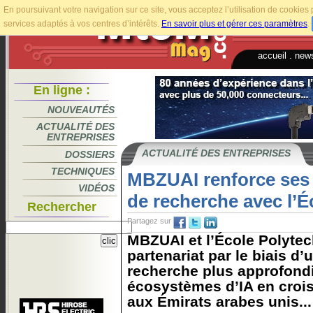
En poursuivant votre navigation sur ce site, vous acceptez l’utilisation de cookie
services adaptés à vos centres d’intérêts.
En savoir plus et gérer ces paramètres
.
accueil
.
news
En ligne :
NOUVEAUTÉS
ACTUALITÉ DES
ENTREPRISES
ACTUALITÉ DES ENTREPRISES
DOSSIERS
TECHNIQUES
MBZUAI renforce ses 
VIDÉOS
de recherche avec l’É
Rechercher
Partagez sur
MBZUAI et l’École Polytec
partenariat par le biais d’
recherche plus approfondi
écosystèmes d’IA en croi
aux Émirats arabes unis...