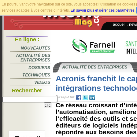
En poursuivant votre navigation sur ce site, vous acceptez l’utilisation de cookie
services adaptés à vos centres d’intérêts.
En savoir plus et gérer ces paramètres
.
accueil
.
news
En ligne :
NOUVEAUTÉS
ACTUALITÉ DES
ENTREPRISES
ACTUALITÉ DES ENTREPRISES
DOSSIERS
TECHNIQUES
Acronis franchit le c
VIDÉOS
intégrations technol
Rechercher
Partagez sur
Ce réseau croissant d’inté
l’automatisation, améliore 
l’efficacité des outils et 
éditeurs de logiciels ind
répondre aux besoins des