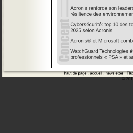
Acronis renforce son leader
résilience des environneme
Cybersécurité: top 10 des 
2025 selon Acronis
Acronis® et Microsoft combi
WatchGuard Technologies é
professionnels « PSA » et a
haut de page
.
accueil
.
newsletter
.
Flu
© 2012