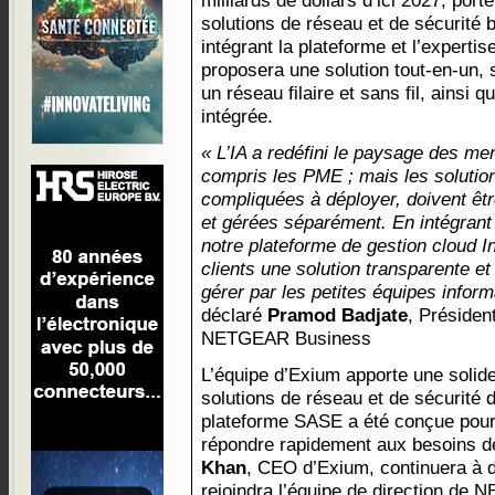
milliards de dollars d’ici 2027, port
solutions de réseau et de sécurité 
intégrant la plateforme et l’exper
proposera une solution tout-en-un, 
un réseau filaire et sans fil, ainsi 
intégrée.
« L’IA a redéfini le paysage des me
compris les PME ; mais les soluti
compliquées à déployer, doivent êtr
et gérées séparément. En intégrant
notre plateforme de gestion cloud In
clients une solution transparente et
gérer par les petites équipes infor
déclaré
Pramod Badjate
, Présiden
NETGEAR Business
L’équipe d’Exium apporte une solide
solutions de réseau et de sécurité 
plateforme SASE a été conçue pour 
répondre rapidement aux besoins d
Khan
, CEO d’Exium, continuera à di
rejoindra l’équipe de direction de