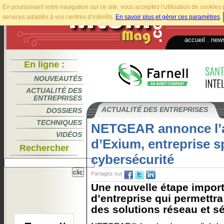
En poursuivant votre navigation sur ce site, vous acceptez l’utilisation de cookie
services adaptés à vos centres d’intérêts.
En savoir plus et gérer ces paramètres
.
accueil
.
news
En ligne :
NOUVEAUTÉS
ACTUALITÉ DES
ENTREPRISES
ACTUALITÉ DES ENTREPRISES
DOSSIERS
TECHNIQUES
NETGEAR annonce l’a
VIDÉOS
d’Exium, entreprise s
Rechercher
cybersécurité
Partagez sur
Une nouvelle étape import
d’entreprise qui permettr
des solutions réseau et séc