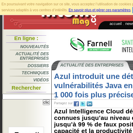
En poursuivant votre navigation sur ce site, vous acceptez l’utilisation de cookie
services adaptés à vos centres d’intérêts.
En savoir plus et gérer ces paramètres
.
accueil
.
news
En ligne :
NOUVEAUTÉS
ACTUALITÉ DES
ENTREPRISES
ACTUALITÉ DES ENTREPRISES
DOSSIERS
TECHNIQUES
Azul introduit une dé
VIDÉOS
vulnérabilités Java e
Rechercher
1 000 fois plus précis
Partagez sur
Azul Intelligence Cloud dé
connues jusqu’au niveau d
jusqu’à 99 % de faux posit
capacité et la productivit