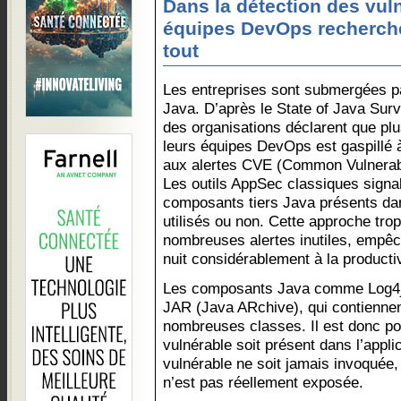
Dans la détection des vuln
équipes DevOps recherche
tout
Les entreprises sont submergées par
Java. D’après le State of Java Sur
des organisations déclarent que plu
leurs équipes DevOps est gaspillé à 
aux alertes CVE (Common Vulnerabi
Les outils AppSec classiques signal
composants tiers Java présents dans
utilisés ou non. Cette approche tro
nombreuses alertes inutiles, empêch
nuit considérablement à la productiv
Les composants Java comme Log4j s
JAR (Java ARchive), qui contienne
nombreuses classes. Il est donc p
vulnérable soit présent dans l’appli
vulnérable ne soit jamais invoquée, c
n’est pas réellement exposée.