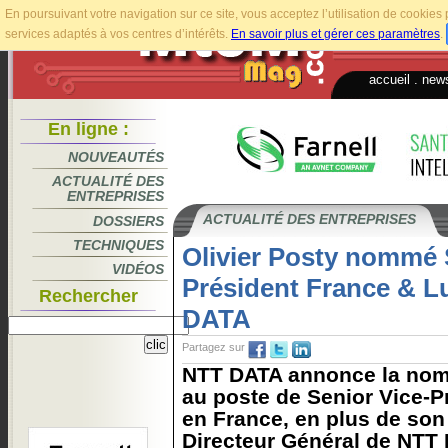
En poursuivant votre navigation sur ce site, vous acceptez l’utilisation de cookie
services adaptés à vos centres d’intérêts.
En savoir plus et gérer ces paramètres
.
accueil
.
news
En ligne :
NOUVEAUTÉS
ACTUALITÉ DES
ENTREPRISES
ACTUALITÉ DES ENTREPRISES
DOSSIERS
TECHNIQUES
Olivier Posty nommé 
VIDÉOS
Président France & 
Rechercher
DATA
Partagez sur
NTT DATA annonce la nomi
au poste de Senior Vice-
en France, en plus de son 
Directeur Général de NTT