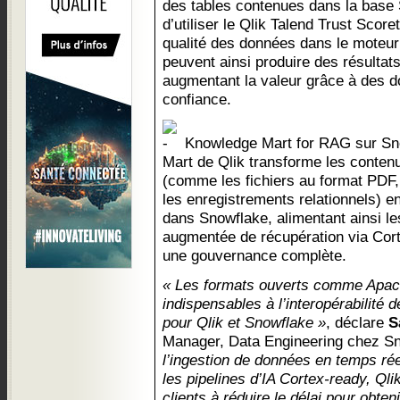
des tables contenues dans la base
d’utiliser le Qlik Talend Trust Score
qualité des données dans le moteu
peuvent ainsi produire des résultat
augmentant la valeur grâce à des d
confiance.
Knowledge Mart for RAG sur Sno
Mart de Qlik transforme les contenu
(comme les fichiers au format PDF, 
les enregistrements relationnels) en
dans Snowflake, alimentant ainsi le
augmentée de récupération via Corte
une gouvernance complète.
« Les formats ouverts comme Apac
indispensables à l’interopérabilité 
pour Qlik et Snowflake »
, déclare
S
Manager, Data Engineering chez S
l’ingestion de données en temps rée
les pipelines d’IA Cortex-ready, Qli
clients à réduire le délai pour obte