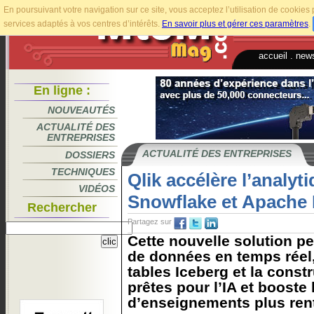
En poursuivant votre navigation sur ce site, vous acceptez l’utilisation de cookie
services adaptés à vos centres d’intérêts.
En savoir plus et gérer ces paramètres
.
accueil
.
news
En ligne :
NOUVEAUTÉS
ACTUALITÉ DES
ENTREPRISES
ACTUALITÉ DES ENTREPRISES
DOSSIERS
TECHNIQUES
Qlik accélère l’analyti
VIDÉOS
Snowflake et Apache 
Rechercher
Partagez sur
Cette nouvelle solution p
de données en temps réel,
tables Iceberg et la const
prêtes pour l’IA et booste 
d’enseignements plus rent