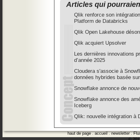
Articles qui pourraie
Qlik renforce son intégratio
Platform de Databricks
Qlik Open Lakehouse désorm
Qlik acquiert Upsolver
Les dernières innovations pr
d’année 2025
Cloudera s'associe à Snowfla
données hybrides basée sur
Snowflake annonce de nouve
Snowflake annonce des amé
Iceberg
Qlik: nouvelle intégration à
haut de page
.
accueil
.
newsletter
.
Flu
© 2012