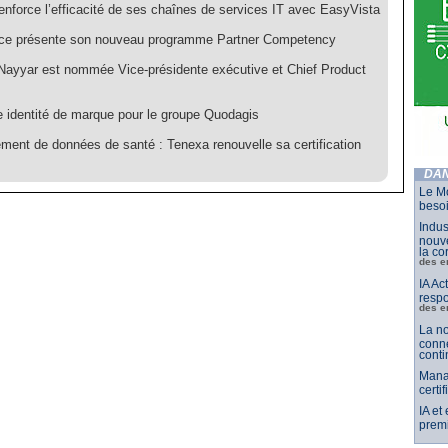
enforce l’efficacité de ses chaînes de services IT avec EasyVista
ce présente son nouveau programme Partner Competency
Nayyar est nommée Vice-présidente exécutive et Chief Product
e identité de marque pour le groupe Quodagis
ment de données de santé : Tenexa renouvelle sa certification
DAN
Le Mo
besoi
Indus
nouve
la co
des e
IA Ac
respo
des e
La no
conne
conti
Mana
certi
IA et
premi