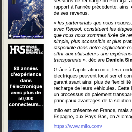
sessions de recharge du Portugal a
rapport à l’année précédente, ains
de ses revenus.
« les partenariats que nous nouon
avec Repsol, constituent les étapes
que nous nous sommes fixée de rend
simple, plus accessible et plus pra
disponible dans notre application 
offrir aux utilisateurs une expérien
transparente »
, déclare
Daniela Si
Grâce à l’application miio, les con
électriques peuvent localiser et con
garantissant ainsi plus de flexibilit
recharge de leurs véhicules. Cette
un processus de paiement transpare
principaux avantages de la solution
miio est présente en France, mais a
Espagne, aux Pays-Bas, en Allemagn
https://www.miio.com/