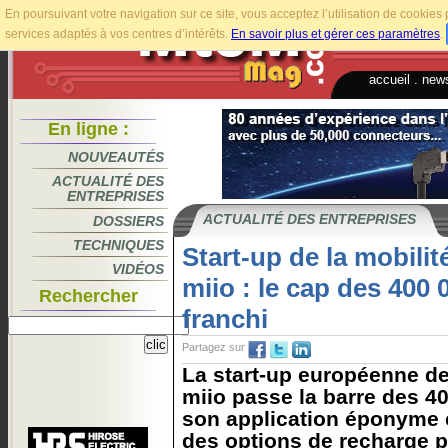
En poursuivant votre navigation sur ce site, vous acceptez l’utilisation de cookie
services adaptés à vos centres d’intérêts.
En savoir plus et gérer ces paramètres
.
accueil
.
news
En ligne :
NOUVEAUTÉS
ACTUALITÉ DES
ENTREPRISES
ACTUALITÉ DES ENTREPRISES
DOSSIERS
TECHNIQUES
Start-up de la mobili
VIDÉOS
miio : le cap des 400 0
Rechercher
franchi
Partagez sur
La start-up européenne de 
miio passe la barre des 40
son application éponyme e
des options de recharge p