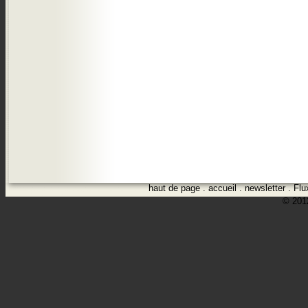
haut de page
.
accueil
.
newsletter
.
Flu
© 2012