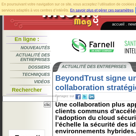
En poursuivant votre navigation sur ce site, vous acceptez l’utilisation de cookie
services adaptés à vos centres d’intérêts.
En savoir plus et gérer ces paramètres
.
accueil
.
news
En ligne :
NOUVEAUTÉS
ACTUALITÉ DES
ENTREPRISES
ACTUALITÉ DES ENTREPRISES
DOSSIERS
TECHNIQUES
BeyondTrust signe u
VIDÉOS
collaboration straté
Rechercher
Partagez sur
Une collaboration plus a
clients communs d’accélé
l’adoption du cloud sécuri
l’échelle la sécurité des i
environnements hybrides.