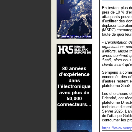
En testant plus d
près de 10 % d’ent
attaquants peuven
d’exfiltrer des d
déplacer latéral
(MSRC) encourage
faute de quoi leur
« L’exploitation
organisations peu
d’efforts, laisse 
avons confirmé qu
SaaS, alors nous 
clients avant qu’
Semperis a comme
concernés dès déc
d’autres restent 
plateforme SaaS c
Les chercheurs d
l’identité, ont r
plateforme Direc
technique d’escal
Server 2025. L’an 
de l’attaque Gold
contourner les pr
https://www.semp