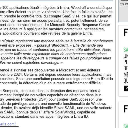
courr
e 100 applications SaaS intégrées à Entra, Woodruff a constaté que
re elles étaient toujours vulnérables. Une fois la faille exploitée, les
t prendre le contrôle total du compte SaaS visé, ce qui leur permet
onnées, de maintenir un accès persistant et, potentiellement, de se
ement dans l’environnement. Le Microsoft Security Response Center
 les éditeurs à appliquer les mesures correctives nécessaires,
s applications pourraient être retirées de la galerie Entra.
 de nOAuth représente une menace sérieuse à laquelle de nombreuses
vent être exposées, »
poursuit
Woodruff
.
« Elle demande peu
très peu de traces et contourne les protections côté utilisateur. Nous
e cette faille reste exploitable dans de nombreuses applications
appelons les développeurs à corriger ces failles pour protéger leurs
elles ne soient exploitées davantage. »
ncé à signaler ses découvertes à Microsoft et aux éditeurs
embre 2024. Certains ont depuis sécurisé leurs applications, mais
exposées. Sans une corrélation poussée des logs entre Entra ID et la
oncernée, la détection d’un abus reste extrêmement difficile.
e Semperis, pionniers dans la détection des menaces liées à
écemment intégré de nouvelles capacités de détection dans leur
tory Services Protector (DSP) pour contrer BadSuccessor, une
ade de privilèges ciblant une nouvelle fonctionnalité de Windows
dernier, ils avaient déjà identifié Silver SAML, une nouvelle variante
en SAML (connue depuis l’affaire SolarWinds), capable de
otections standard dans les apps intégrées à Entra ID.
eris.com/