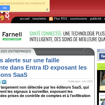
s pour vous proposer des contenus et
OK
X
accueil
.
newsletter
.
Flux RSS
.
soumissions
.
publicité
.
SUI
 DES ENTREPRISES
 alerte sur une faille
nte dans Entra ID exposant les
tions SaaS
Publication: Juin 2025
largement non détectée par les éditeurs SaaS, qui
ent les signaux à surveiller, exposant les
des prises de contrôle de comptes et à l’exfiltration