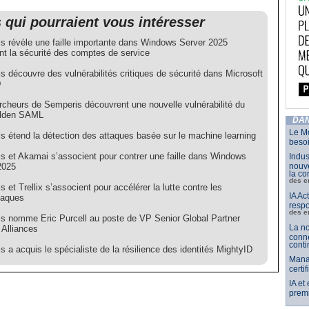
s qui pourraient vous intéresser
s révèle une faille importante dans Windows Server 2025
t la sécurité des comptes de service
 découvre des vulnérabilités critiques de sécurité dans Microsoft
D
rcheurs de Semperis découvrent une nouvelle vulnérabilité du
olden SAML
DAN
Le Mo
s étend la détection des attaques basée sur le machine learning
besoi
s et Akamai s’associent pour contrer une faille dans Windows
Indus
2025
nouve
la co
des e
 et Trellix s’associent pour accélérer la lutte contre les
IA Ac
taques
respo
des e
s nomme Eric Purcell au poste de VP Senior Global Partner
La no
 Alliances
conne
conti
 a acquis le spécialiste de la résilience des identités MightyID
Mana
certi
IA et
premi