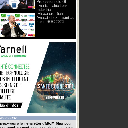
Professionnels Gl
Events Exhibitions
Industrie
Alexandre Diehl,
Avocat chez Lawint au
salon SOC 2023
WSLETTER
ivez-vous a la newsletter d'
MtoM Mag
pour
oir, régulièrement, des nouvelles du site par