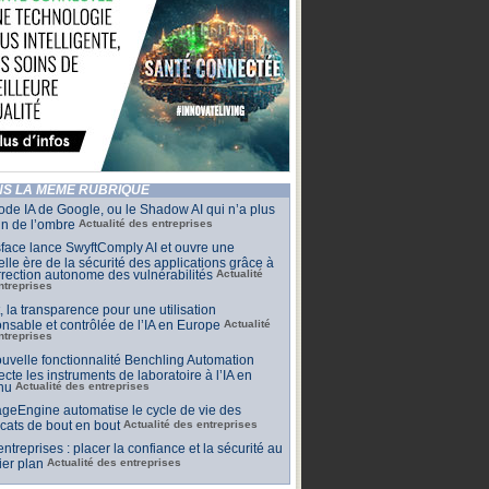
S LA MÊME RUBRIQUE
de IA de Google, ou le Shadow AI qui n’a plus
n de l’ombre
Actualité des entreprises
face lance SwyftComply AI et ouvre une
lle ère de la sécurité des applications grâce à
rrection autonome des vulnérabilités
Actualité
ntreprises
t, la transparence pour une utilisation
nsable et contrôlée de l’IA en Europe
Actualité
ntreprises
uvelle fonctionnalité Benchling Automation
cte les instruments de laboratoire à l’IA en
nu
Actualité des entreprises
geEngine automatise le cycle de vie des
ficats de bout en bout
Actualité des entreprises
 entreprises : placer la confiance et la sécurité au
er plan
Actualité des entreprises