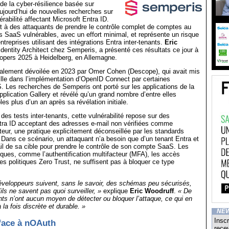
de la cyber-résilience basée sur
 aujourd’hui de nouvelles recherches sur
rabilité affectant Microsoft Entra ID.
et à des attaquants de prendre le contrôle complet de comptes au
ns SaaS vulnérables, avec un effort minimal, et représente un risque
entreprises utilisant des intégrations Entra inter-tenants.
Eric
 Identity Architect chez Semperis, a présenté ces résultats ce jour à
oopers 2025 à Heidelberg, en Allemagne.
tialement dévoilée en 2023 par Omer Cohen (Descope), qui avait mis
ille dans l’implémentation d’OpenID Connect par certaines
. Les recherches de Semperis ont porté sur les applications de la
pplication Gallery et révélé qu’un grand nombre d’entre elles
les plus d’un an après sa révélation initiale.
 des tests inter-tenants, cette vulnérabilité repose sur des
ntra ID acceptant des adresses e-mail non vérifiées comme
sateur, une pratique explicitement déconseillée par les standards
ans ce scénario, un attaquant n’a besoin que d’un tenant Entra et
il de sa cible pour prendre le contrôle de son compte SaaS. Les
iques, comme l’authentification multifacteur (MFA), les accès
les politiques Zero Trust, ne suffisent pas à bloquer ce type
veloppeurs suivent, sans le savoir, des schémas peu sécurisés,
ls ne savent pas quoi surveiller, »
explique
Eric Woodruff
.
« De
ients n’ont aucun moyen de détecter ou bloquer l’attaque, ce qui en
la fois discrète et durable. »
NE
Inscr
face à nOAuth
recev