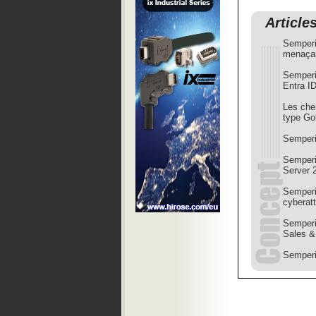
Article
Semperi
menaçan
Semperis
Entra I
Les che
type G
Semperi
Semperi
Server 
Semperis
cyberat
Semperi
Sales &
Semperis