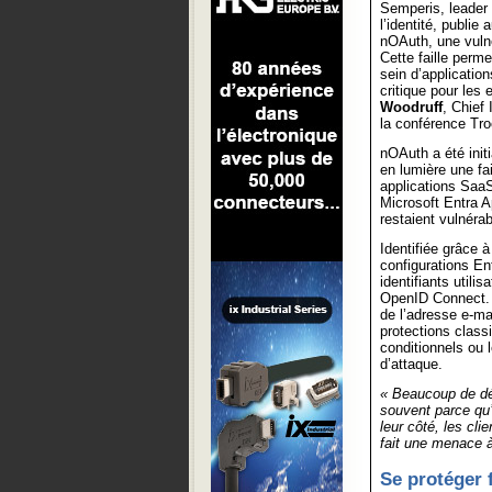
Semperis, leader 
l’identité, publie
nOAuth, une vulné
Cette faille perm
sein d’applicatio
critique pour les 
Woodruff
, Chief
la conférence Tr
nOAuth a été ini
en lumière une fa
applications SaaS
Microsoft Entra A
restaient vulnérab
Identifiée grâce à
configurations E
identifiants utili
OpenID Connect. D
de l’adresse e-ma
protections class
conditionnels ou 
d’attaque.
« Beaucoup de dé
souvent parce qu’i
leur côté, les cl
fait une menace à 
Se protéger 