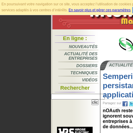
En poursuivant votre navigation sur ce site, vous acceptez l’utilisation de cookie
services adaptés à vos centres d’intérêts.
En savoir plus et gérer ces paramètres
.
En ligne :
NOUVEAUTÉS
ACTUALITÉ DES
ENTREPRISES
ACTUALITÉ
DOSSIERS
TECHNIQUES
Semperis
VIDÉOS
persista
Rechercher
applica
Partagez sur
nOAuth reste 
ignorent souv
entreprises à 
de données...