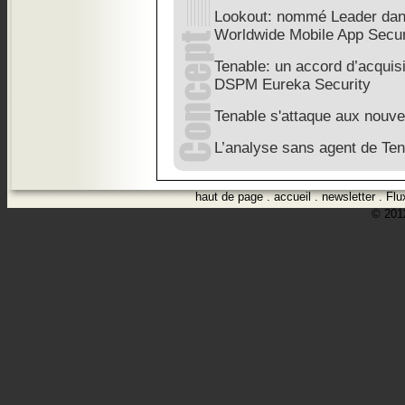
Lookout: nommé Leader dan
Worldwide Mobile App Secur
Tenable: un accord d’acquisi
DSPM Eureka Security
Tenable s'attaque aux nouve
L’analyse sans agent de Ten
haut de page
.
accueil
.
newsletter
.
Flu
© 2012