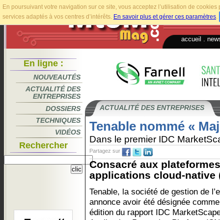
En poursuivant votre navigation sur ce site, vous acceptez l’utilisation de cookie
services adaptés à vos centres d’intérêts.
En savoir plus et gérer ces paramètres
.
accueil
.
news
En ligne :
NOUVEAUTÉS
ACTUALITÉ DES
ENTREPRISES
ACTUALITÉ DES ENTREPRISES
DOSSIERS
TECHNIQUES
Tenable nommé « Majo
VIDÉOS
Dans le premier IDC MarketSc
Rechercher
Partagez sur
Consacré aux plateformes
applications cloud-native 
Tenable, la société de gestion de l’
annonce avoir été désignée comme 
édition du rapport IDC MarketScap