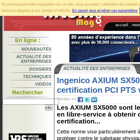
En poursuivant votre navigation sur ce site, vous acceptez l’utilisation de cookie
services adaptés à vos centres d’intérêts.
En savoir plus et gérer ces paramètres
.
accueil
.
news
En ligne :
NOUVEAUTÉS
ACTUALITÉ DES
ENTREPRISES
ACTUALITÉ DES ENTREPRISES
DOSSIERS
TECHNIQUES
Ingenico AXIUM SX500
VIDÉOS
certification PCI PTS 
Rechercher
Partagez sur
Les AXIUM SX5000 sont le
en libre-service à obtenir 
certification...
Cette norme vise particulièrement 
protéger contre le sabotage physiqu