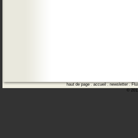
haut de page
.
accueil
.
newsletter
.
Flu
© 2012