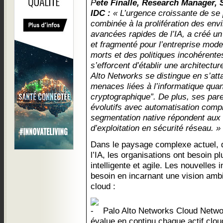
P
ete Finalle, Research Manager, 
IDC :
« L’urgence croissante de se 
combinée à la prolifération des env
avancées rapides de l’IA, a créé u
et fragmenté pour l’entreprise mod
morts et des politiques incohérente
s’efforcent d’établir une architectur
Alto Networks se distingue en s’at
menaces liées à l’informatique quan
cryptographique”. De plus, ses pare
évolutifs avec automatisation comp
segmentation native répondent aux dé
d’exploitation en sécurité réseau. »
Dans le paysage complexe actuel, d
l’IA, les organisations ont besoin p
intelligente et agile. Les nouvelles
besoin en incarnant une vision ambi
cloud :
Palo Alto Networks Cloud Netwo
évalue en continu chaque actif cloud