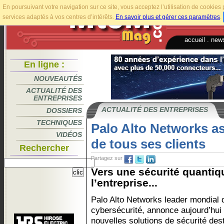
En poursuivant votre navigation sur ce site, vous acceptez l’utilisation de cookie
services adaptés à vos centres d’intérêts.
En savoir plus et gérer ces paramètres
.
accueil
.
news
En ligne :
NOUVEAUTÉS
ACTUALITÉ DES
ENTREPRISES
ACTUALITÉ DES ENTREPRISES
DOSSIERS
TECHNIQUES
Palo Alto Networks as
VIDÉOS
de tous ses clients
Rechercher
Partagez sur
Vers une sécurité quantiqu
l’entreprise...
Palo Alto Networks leader mondial 
cybersécurité, annonce aujourd’hui
nouvelles solutions de sécurité des