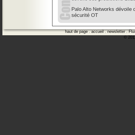
Palo Alto Networks dévoile 
sécurité OT
haut de page
.
accueil
.
newsletter
.
Flu
© 2012