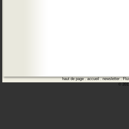
haut de page
.
accueil
.
newsletter
.
Flu
© 2012