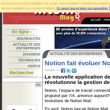
En poursuivant votre navigation sur ce site, vous acceptez l’utilisation de cookie
services adaptés à vos centres d’intérêts.
En savoir plus et gérer ces paramètres
.
accueil
.
news
En ligne :
NOUVEAUTÉS
ACTUALITÉ DES
ENTREPRISES
ACTUALITÉ DES ENTREPRISES
DOSSIERS
TECHNIQUES
Notion fait évoluer No
VIDÉOS
Partagez sur
Rechercher
La nouvelle application d
révolutionne la gestion de
Notion, l’espace de travail connect
propulsé par l’IA, annonce aujourd’h
évolutions de Notion Mail.
En avril, Notion lançait Notion Mail,