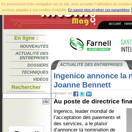
En poursuivant votre navigation sur ce site, vous acceptez l’utilisation de cookie
services adaptés à vos centres d’intérêts.
En savoir plus et gérer ces paramètres
.
accueil
.
news
En ligne :
NOUVEAUTÉS
ACTUALITÉ DES
ENTREPRISES
ACTUALITÉ DES ENTREPRISES
DOSSIERS
TECHNIQUES
Ingenico annonce la 
VIDÉOS
Joanne Bennett
Rechercher
Partagez sur
Au poste de directrice fina
Ingenico, leader mondial de
l’acceptation des paiements et
des services, a le plaisir
d’annoncer la nomination de