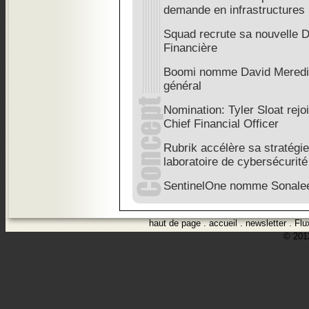
demande en infrastructures
Squad recrute sa nouvelle Di
Financière
Boomi nomme David Meredith
général
Nomination: Tyler Sloat rejo
Chief Financial Officer
Rubrik accélère sa stratégi
laboratoire de cybersécurité
SentinelOne nomme Sonale
haut de page
.
accueil
.
newsletter
.
Flu
© 2012