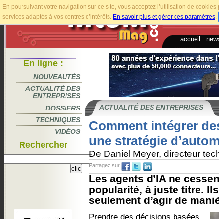
En poursuivant votre navigation sur ce site, vous acceptez l’utilisation de cookie
services adaptés à vos centres d’intérêts.
En savoir plus et gérer ces paramètres
.
accueil
.
news
En ligne :
NOUVEAUTÉS
ACTUALITÉ DES
ENTREPRISES
ACTUALITÉ DES ENTREPRISES
DOSSIERS
TECHNIQUES
Comment intégrer des
VIDÉOS
une stratégie d’autom
Rechercher
De Daniel Meyer, directeur t
Partagez sur
Les agents d’IA ne cessen
popularité, à juste titre. I
seulement d’agir de maniè
Prendre des décisions basées