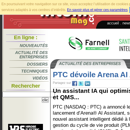
En poursuivant votre navigation sur ce site, vous acceptez l’utilisation de cookie
services adaptés à vos centres d’intérêts.
En savoir plus et gérer ces paramètres
.
accueil
.
news
En ligne :
NOUVEAUTÉS
ACTUALITÉ DES
ENTREPRISES
ACTUALITÉ DES ENTREPRISES
DOSSIERS
TECHNIQUES
PTC dévoile Arena AI 
VIDÉOS
Partagez sur
Rechercher
Un assistant IA qui optim
et QMS...
PTC (NASDAQ : PTC) a annoncé l
lancement d’Arena® AI Assistant, 
nouvel assistant intelligent dédié à 
gestion du cycle de vie produit (PLM