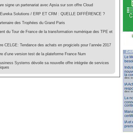
e signe un partenariat avec Apsia sur son offre Cloud
e Eureka Solutions / ERP ET CRM : QUELLE DIFFÉRENCE ?
artenaire des Trophées du Grand Paris
nt du Tour de France de la transformation numérique des TPE et
re CELGE: Tendance des achats en progiciels pour l’année 2017
DAN
re d’une version test de la plateforme France Num
Le Mo
besoi
usiness Systems dévoile sa nouvelle offre intégrée de services
tiques
Indus
nouve
la co
des e
IA Ac
respo
des e
La no
conne
conti
Mana
certi
IA et
premi