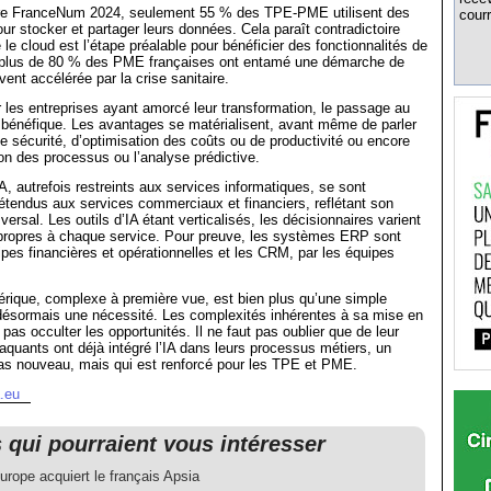
re FranceNum 2024, seulement 55 % des TPE-PME utilisent des
courr
our stocker et partager leurs données. Cela paraît contradictoire
le cloud est l’étape préalable pour bénéficier des fonctionnalités de
t, plus de 80 % des PME françaises ont entamé une démarche de
uvent accélérée par la crise sanitaire.
 les entreprises ayant amorcé leur transformation, le passage au
 bénéfique. Les avantages se matérialisent, avant même de parler
e sécurité, d’optimisation des coûts ou de productivité ou encore
ion des processus ou l’analyse prédictive.
A, autrefois restreints aux services informatiques, se sont
tendus aux services commerciaux et financiers, reflétant son
ersal. Les outils d’IA étant verticalisés, les décisionnaires varient
 propres à chaque service. Pour preuve, les systèmes ERP sont
ipes financières et opérationnelles et les CRM, par les équipes
érique, complexe à première vue, est bien plus qu’une simple
 désormais une nécessité. Les complexités inhérentes à sa mise en
pas occulter les opportunités. Il ne faut pas oublier que de leur
taquants ont déjà intégré l’IA dans leurs processus métiers, un
pas nouveau, mais qui est renforcé pour les TPE et PME.
.eu
s qui pourraient vous intéresser
rope acquiert le français Apsia