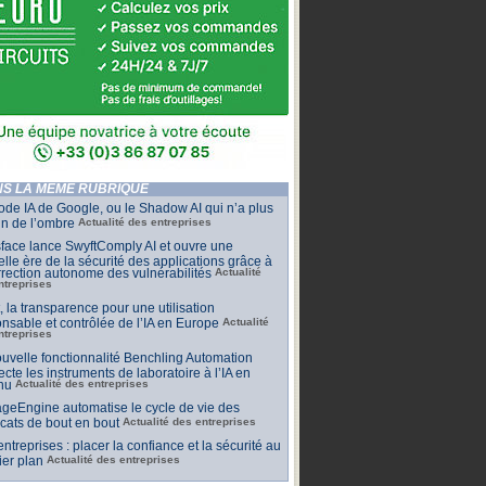
S LA MÊME RUBRIQUE
de IA de Google, ou le Shadow AI qui n’a plus
n de l’ombre
Actualité des entreprises
face lance SwyftComply AI et ouvre une
lle ère de la sécurité des applications grâce à
rrection autonome des vulnérabilités
Actualité
ntreprises
t, la transparence pour une utilisation
nsable et contrôlée de l’IA en Europe
Actualité
ntreprises
uvelle fonctionnalité Benchling Automation
cte les instruments de laboratoire à l’IA en
nu
Actualité des entreprises
geEngine automatise le cycle de vie des
ficats de bout en bout
Actualité des entreprises
 entreprises : placer la confiance et la sécurité au
er plan
Actualité des entreprises