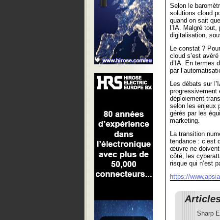
Selon le baromèt
solutions cloud p
quand on sait que 
l’IA. Malgré tou
digitalisation, so
Le constat ? Pour
cloud s’est avéré
d’IA. En termes d
par l’automatisat
Les débats sur l’I
progressivement é
déploiement transv
selon les enjeux
gérés par les équ
marketing.
La transition num
tendance : c’est
œuvre ne doivent 
côté, les cyberat
risque qui n’est 
https://www.apsia
Article
Sharp Eu