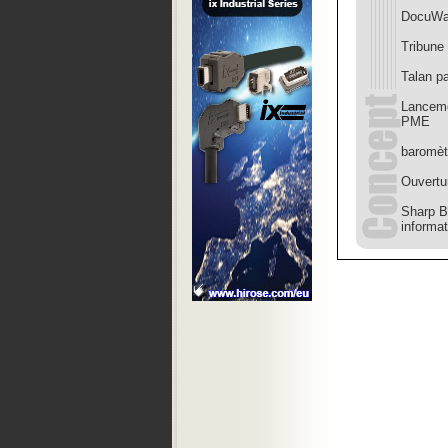
DocuWar
Tribun
Talan p
Lanceme
PME
baromèt
Ouvertu
Sharp B
informa