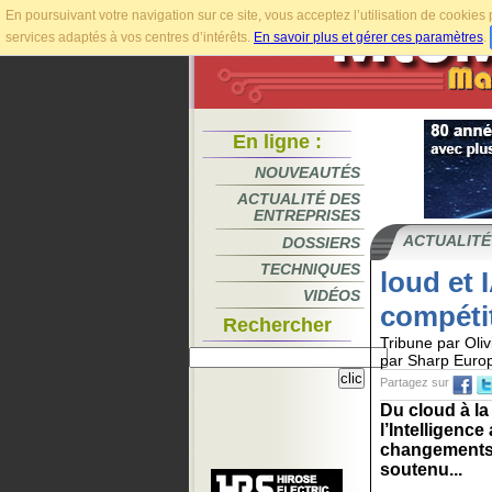
En poursuivant votre navigation sur ce site, vous acceptez l’utilisation de cookie
services adaptés à vos centres d’intérêts.
En savoir plus et gérer ces paramètres
.
En ligne :
NOUVEAUTÉS
ACTUALITÉ DES
ENTREPRISES
ACTUALITÉ
DOSSIERS
TECHNIQUES
loud et 
VIDÉOS
compéti
Rechercher
Tribune par Oli
par Sharp Euro
Partagez sur
Du cloud à la
l’Intelligence
changements 
soutenu...