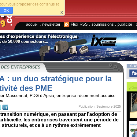
s pour vous proposer des contenus et
OK
X
accueil
.
newsletter
.
Flux RSS
.
soumissions
.
publicité
.
SUI
 DES ENTREPRISES
IA : un duo stratégique pour la
tivité des PME
vier Massonnat, PDG d’Apsia, entreprise récemment acquise
pe
Publication: Septembre 2025
 transition numérique, en passant par l’adoption de
 artificielle, les entreprises traversent une période de
structurels, et ce à un rythme extrêmement