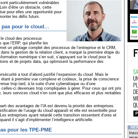
ont particulièrement vulnérables
Loin d’être un obstacle, cette
ue pour elles une opportunité pour
onter les défis futurs.
it pas pour le cloud…
 le cloud des processus
 que l’ERP, qui planifie les
met un pilotage complet des processus de l’entreprise et le CRM,
dans la gestion de la relation client, a marqué la première étape du
sformation numérique s’en suit, s’appuyant sur le cloud pour la
ations et de projets data, qui optimisent la performance des
sécurité a tout d’abord justifié l’expansion du cloud. Mais le
 étant à première vue complexe et coûteux, la prise de conscience
venue trop tard, à la suite d’une cyberattaque ou d’une
celles-ci devenues trop compliquées à gérer. Pour ceux qui ont pris
e, leurs services cloud n’en sont que plus efficaces et plus rentables
 parti des avantages de l’IA est devenu la priorité des entreprises.
stification de l’usage du cloud apparaît et elle est essentielle pour
 Les entreprises ayant retardé cette transition ressentent d’ores et
uand il s’agit d’implémenter l’intelligence artificielle.
NE
as pour les TPE-PME
Inscr
recev