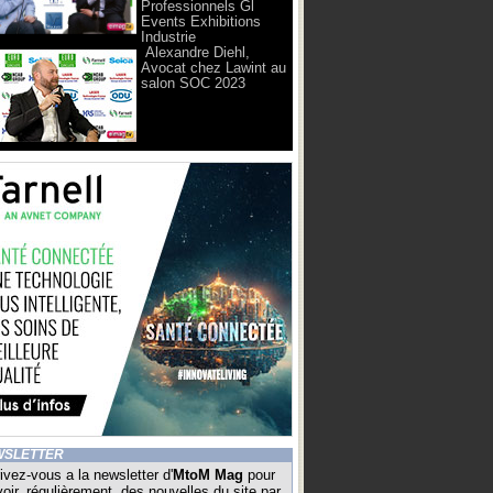
Professionnels Gl
Events Exhibitions
Industrie
Alexandre Diehl,
Avocat chez Lawint au
salon SOC 2023
WSLETTER
ivez-vous a la newsletter d'
MtoM Mag
pour
oir, régulièrement, des nouvelles du site par