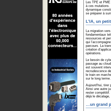
Les TPE et PME s
à ces mutations. 
dynamique constit
se préparer à surm
L’IA, un pet
La migration vers
fondamentaux tels
ressources et per
qui l’accompagne 
parcours. La tran
création d’applic
opérations.
Le besoin de cyber
passage au cloud
est souvent inter
recrudescence de 
le train en march
sur le long terme.
Aujourd’hui, tirer
Ainsi une autre ju
rester compétitif.
déjà le décalage, q
…un grand p