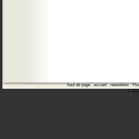
haut de page
.
accueil
.
newsletter
.
Flu
© 2012