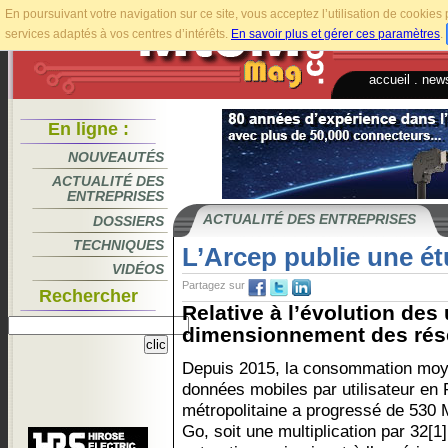
En poursuivant votre navigation sur ce site, vous acceptez l’utilisation de cookie
services adaptés à vos centres d’intérêts.
En savoir plus et gérer ces paramètres
.
accueil
.
news
En ligne :
NOUVEAUTÉS
ACTUALITÉ DES
ENTREPRISES
ACTUALITÉ DES ENTREPRISES
DOSSIERS
TECHNIQUES
L’Arcep publie une é
VIDÉOS
Partagez sur
Rechercher
Relative à l’évolution des
dimensionnement des résea
Depuis 2015, la consommation mo
données mobiles par utilisateur en
métropolitaine a progressé de 530 
Go, soit une multiplication par 32[1]