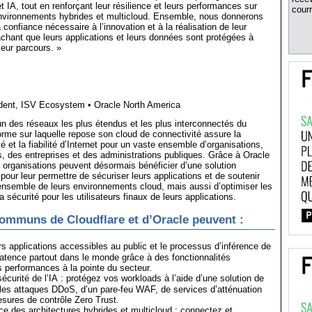
t IA, tout en renforçant leur résilience et leurs performances sur
courr
nvironnements hybrides et multicloud. Ensemble, nous donnerons
 confiance nécessaire à l’innovation et à la réalisation de leur
chant que leurs applications et leurs données sont protégées à
eur parcours. »
dent, ISV Ecosystem • Oracle North America
’un des réseaux les plus étendus et les plus interconnectés du
rme sur laquelle repose son cloud de connectivité assure la
ité et la fiabilité d’Internet pour un vaste ensemble d’organisations,
s, des entreprises et des administrations publiques. Grâce à Oracle
s organisations peuvent désormais bénéficier d’une solution
our leur permettre de sécuriser leurs applications et de soutenir
l’ensemble de leurs environnements cloud, mais aussi d’optimiser les
 sécurité pour les utilisateurs finaux de leurs applications.
communs de Cloudflare et d’Oracle peuvent :
s applications accessibles au public et le processus d’inférence de
a latence partout dans le monde grâce à des fonctionnalités
s performances à la pointe du secteur.
écurité de l’IA : protégez vos workloads à l’aide d’une solution de
 les attaques DDoS, d’un pare-feu WAF, de services d’atténuation
sures de contrôle Zero Trust.
ce des architectures hybrides et multicloud : connectez et