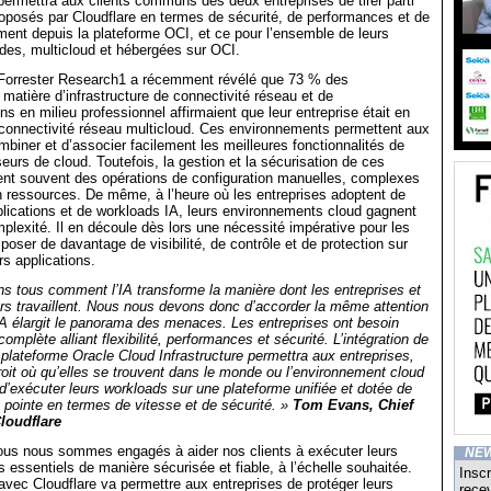
 permettra aux clients communs des deux entreprises de tirer parti
oposés par Cloudflare en termes de sécurité, de performances et de
ement depuis la plateforme OCI, et ce pour l’ensemble de leurs
ides, multicloud et hébergées sur OCI.
 Forrester Research1 a récemment révélé que 73 % des
 matière d’infrastructure de connectivité réseau et de
s en milieu professionnel affirmaient que leur entreprise était en
a connectivité réseau multicloud. Ces environnements permettent aux
mbiner et d’associer facilement les meilleures fonctionnalités de
seurs de cloud. Toutefois, la gestion et la sécurisation de ces
ent souvent des opérations de configuration manuelles, complexes
 ressources. De même, à l’heure où les entreprises adoptent de
plications et de workloads IA, leurs environnements cloud gagnent
lexité. Il en découle dès lors une nécessité impérative pour les
poser de davantage de visibilité, de contrôle et de protection sur
rs applications.
 tous comment l’IA transforme la manière dont les entreprises et
urs travaillent. Nous nous devons donc d’accorder la même attention
’IA élargit le panorama des menaces. Les entreprises ont besoin
omplète alliant flexibilité, performances et sécurité. L’intégration de
 plateforme Oracle Cloud Infrastructure permettra aux entreprises,
roit où qu’elles se trouvent dans le monde ou l’environnement cloud
, d’exécuter leurs workloads sur une plateforme unifiée et dotée de
e pointe en termes de vitesse et de sécurité. »
Tom Evans, Chief
Cloudflare
ous nous sommes engagés à aider nos clients à exécuter leurs
NE
s essentiels de manière sécurisée et fiable, à l’échelle souhaitée.
Inscr
 avec Cloudflare va permettre aux entreprises de protéger leurs
recev