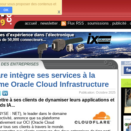
s pour vous proposer des contenus et
OK
X
accueil
.
newsletter
.
Flux RSS
.
soumissions
.
publicité
.
SUI
 DES ENTREPRISES
re intègre ses services à la
me Oracle Cloud Infrastructure
Publication: Octobre 2025
ttre à ses clients de dynamiser leurs applications et
s IA...
(NYSE : NET), le leader dans le domaine
ctivité, annonce que sa plateforme
ativement sur OCI (Oracle Cloud
ur tous ses clients à travers le monde.