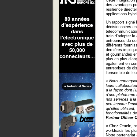
Cette intégration
des avantages pr
résilience direct
applications hybr
Un rapport signé
décisionnaires en
télécommunication
train d’adopter l
entreprises de co
différents fournis
dernières impliqu
et gourmandes en
plus en plus d’ap
également en comp
entreprises de dis
l’ensemble de leu
« Nous remarquons
leurs collaborate
à la façon dont l
d’une plateforme c
nos services à la
peu importe l’end
qu’elles utilisent
fonctionnalités d
Partner Officer 
« Chez Oracle, n
workloads les plu
Notre partenariat