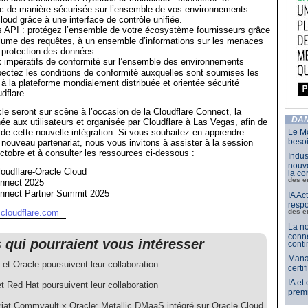
fic de manière sécurisée sur l’ensemble de vos environnements
loud grâce à une interface de contrôle unifiée.
s API : protégez l’ensemble de votre écosystème fournisseurs grâce
olume des requêtes, à un ensemble d’informations sur les menaces
e protection des données.
impératifs de conformité sur l’ensemble des environnements
ectez les conditions de conformité auxquelles sont soumises les
 à la plateforme mondialement distribuée et orientée sécurité
dflare.
cle seront sur scène à l’occasion de la Cloudflare Connect, la
DAN
ée aux utilisateurs et organisée par Cloudflare à Las Vegas, afin de
l de cette nouvelle intégration. Si vous souhaitez en apprendre
Le Mo
besoi
nouveau partenariat, nous vous invitons à assister à la session
octobre et à consulter les ressources ci-dessous :
Indus
nouve
loudflare-Oracle Cloud
la co
des e
onnect 2025
onnect Partner Summit 2025
IA Ac
respo
.cloudflare.com
des e
La no
conne
s qui pourraient vous intéresser
conti
Mana
et Oracle poursuivent leur collaboration
certi
IA et
t Red Hat poursuivent leur collaboration
premi
riat Commvault x Oracle: Metallic DMaaS intégré sur Oracle Cloud