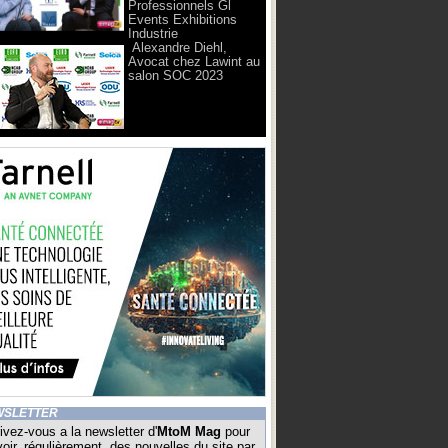
Professionnels Gl
Events Exhibitions
Industrie
Alexandre Diehl,
Avocat chez Lawint au
salon SOC 2023
WSLETTER
ivez-vous a la newsletter d'
MtoM Mag
pour
oir, régulièrement, des nouvelles du site par