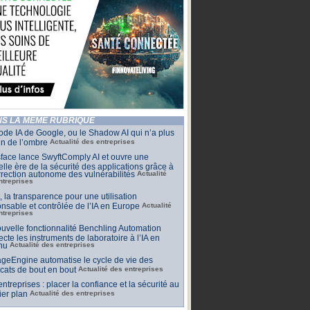
S LA MÊME RUBRIQUE
de IA de Google, ou le Shadow AI qui n’a plus
n de l’ombre
Actualité des entreprises
face lance SwyftComply AI et ouvre une
lle ère de la sécurité des applications grâce à
rrection autonome des vulnérabilités
Actualité
ntreprises
t, la transparence pour une utilisation
nsable et contrôlée de l’IA en Europe
Actualité
ntreprises
uvelle fonctionnalité Benchling Automation
cte les instruments de laboratoire à l’IA en
nu
Actualité des entreprises
geEngine automatise le cycle de vie des
ficats de bout en bout
Actualité des entreprises
 entreprises : placer la confiance et la sécurité au
er plan
Actualité des entreprises