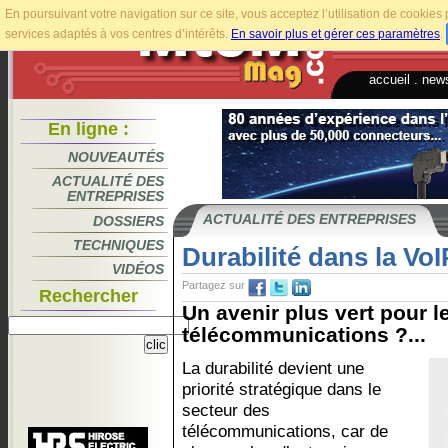
En poursuivant votre navigation sur ce site, vous acceptez l’utilisation de cookie
services adaptés à vos centres d’intérêts.
En savoir plus et gérer ces paramètres
.
accueil
.
news
En ligne :
NOUVEAUTÉS
ACTUALITÉ DES
ENTREPRISES
ACTUALITÉ DES ENTREPRISES
DOSSIERS
TECHNIQUES
Durabilité dans la VoI
VIDÉOS
Partagez sur
Rechercher
Un avenir plus vert pour l
télécommunications ?...
La durabilité devient une
priorité stratégique dans le
secteur des
télécommunications, car de