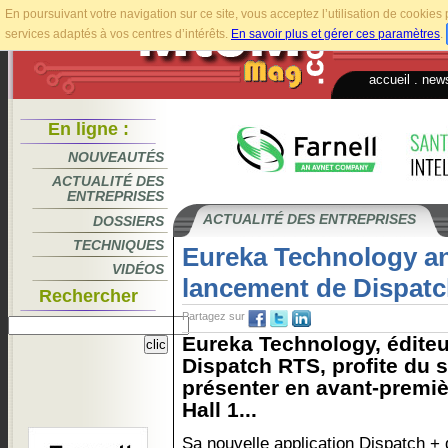
En poursuivant votre navigation sur ce site, vous acceptez l’utilisation de cookie
services adaptés à vos centres d’intérêts.
En savoir plus et gérer ces paramètres
.
accueil
.
news
En ligne :
NOUVEAUTÉS
ACTUALITÉ DES
ENTREPRISES
ACTUALITÉ DES ENTREPRISES
DOSSIERS
TECHNIQUES
Eureka Technology a
VIDÉOS
lancement de Dispatc
Rechercher
Partagez sur
Eureka Technology, éditeu
Dispatch RTS, profite du 
présenter en avant-premiè
Hall 1...
Sa nouvelle application Dispatch + 