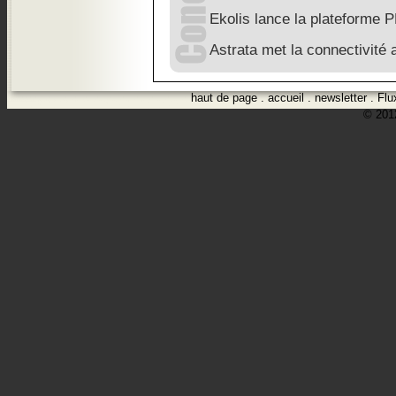
Ekolis lance la plateforme 
Astrata met la connectivité 
haut de page
.
accueil
.
newsletter
.
Flu
© 2012