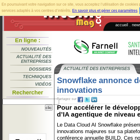
En poursuivant votre navigation sur ce site, vous acceptez l’utilisation de cookie
services adaptés à vos centres d’intérêts.
En savoir plus et gérer ces paramètres
.
accueil
.
news
En ligne :
NOUVEAUTÉS
ACTUALITÉ DES
ENTREPRISES
ACTUALITÉ DES ENTREPRISES
DOSSIERS
TECHNIQUES
Snowflake annonce d
VIDÉOS
innovations
Rechercher
Partagez sur
Pour accélérer le dévelop
d’IA agentique de niveau e
Le Data Cloud AI Snowflake présent
innovations majeures sur sa platef
conférence annuelle BUILD. Ces no