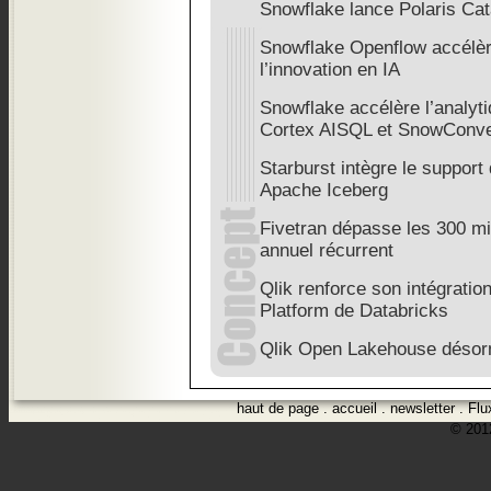
Snowflake lance Polaris Cat
Snowflake Openflow accélèr
l’innovation en IA
Snowflake accélère l’analytiq
Cortex AISQL et SnowConve
Starburst intègre le support
Apache Iceberg
Fivetran dépasse les 300 mi
annuel récurrent
Qlik renforce son intégratio
Platform de Databricks
Qlik Open Lakehouse désorm
haut de page
.
accueil
.
newsletter
.
Flu
© 2012