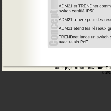
ADM21 et TRENDnet commer
switch certifié IP50
ADM21 œuvre pour des rése
ADM21 étend les réseaux gr
TRENDnet lance un switch g
avec relais PoE
haut de page
.
accueil
.
newsletter
.
Flu
© 2012