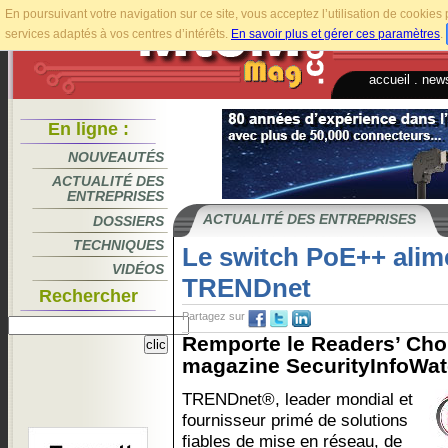
En poursuivant votre navigation sur ce site, vous acceptez l’utilisation de cookie
services adaptés à vos centres d’intérêts.
En savoir plus et gérer ces paramètres
.
accueil
.
news
En ligne :
NOUVEAUTÉS
ACTUALITÉ DES
ENTREPRISES
ACTUALITÉ DES ENTREPRISES
DOSSIERS
TECHNIQUES
Le switch PoE++ alim
VIDÉOS
TRENDnet
Rechercher
Partagez sur
Remporte le Readers’ Cho
magazine SecurityInfoWatc
TRENDnet®, leader mondial et
fournisseur primé de solutions
fiables de mise en réseau, de