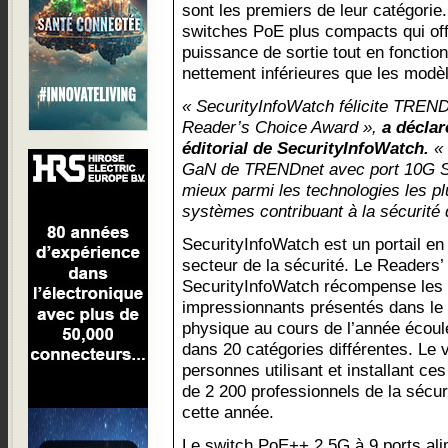
sont les premiers de leur catégorie
switches PoE plus compacts qui off
puissance de sortie tout en fonctio
nettement inférieures que les modèl
« SecurityInfoWatch félicite TREND
Reader’s Choice Award »,
a déclar
éditorial de SecurityInfoWatch.
« 
GaN de TRENDnet avec port 10G SF
mieux parmi les technologies les pl
systèmes contribuant à la sécurité
SecurityInfoWatch est un portail en 
secteur de la sécurité. Le Readers
SecurityInfoWatch récompense les p
impressionnants présentés dans le 
physique au cours de l’année écoulé
dans 20 catégories différentes. Le 
personnes utilisant et installant ces
de 2 200 professionnels de la sécuri
cette année.
Le switch PoE++ 2,5G à 9 ports a