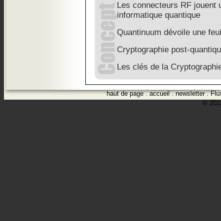
Les connecteurs RF jouent u
informatique quantique
Quantinuum dévoile une feui
Cryptographie post-quantiq
Les clés de la Cryptographi
haut de page
.
accueil
.
newsletter
.
Flu
© 2012