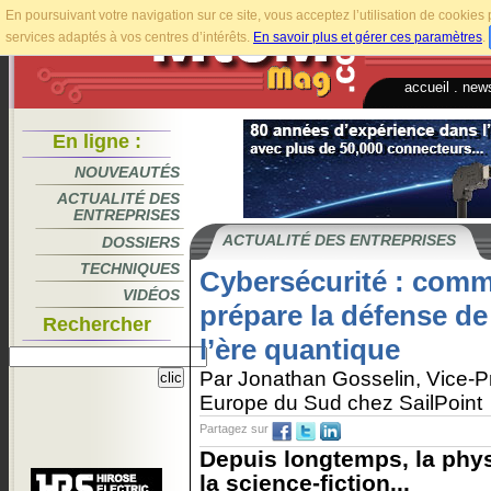
En poursuivant votre navigation sur ce site, vous acceptez l’utilisation de cookie
services adaptés à vos centres d’intérêts.
En savoir plus et gérer ces paramètres
.
accueil
.
news
En ligne :
NOUVEAUTÉS
ACTUALITÉ DES
ENTREPRISES
ACTUALITÉ DES ENTREPRISES
DOSSIERS
TECHNIQUES
Cybersécurité : comm
VIDÉOS
prépare la défense d
Rechercher
l’ère quantique
Par Jonathan Gosselin, Vice-
Europe du Sud chez SailPoint
Partagez sur
Depuis longtemps, la phys
la science-fiction...