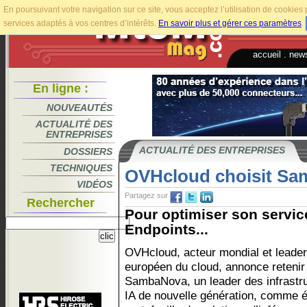
En poursuivant votre navigation sur ce site, vous acceptez l’utilisation de cookie
services adaptés à vos centres d’intérêts.
En savoir plus et gérer ces paramètres
.
accueil
.
news
En ligne :
NOUVEAUTÉS
ACTUALITÉ DES
ENTREPRISES
ACTUALITÉ DES ENTREPRISES
DOSSIERS
TECHNIQUES
OVHcloud choisit S
VIDÉOS
Partagez sur
Rechercher
Pour optimiser son servic
Endpoints...
OVHcloud, acteur mondial et leader
européen du cloud, annonce retenir
SambaNova, un leader des infrastr
IA de nouvelle génération, comme 