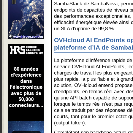
SambaStack de SambaNova, permet 
endpoints de capacités de niveau p
des performances exceptionnelles, 
efficacité énergétique élevée ainsi q
un SLA d’uptime de 99,8 %.
OVHcloud AI EndPoints op
plateforme d’IA de Samb
La plateforme d’inférence rapide d
service OVHcloud AI EndPoints, leq
charges de travail les plus exigeant
plus rapide, la plus fiable et à gra
solution, OVHcloud entend propose
d’endpoints, en temps réel avec de
qu’une API batch capable de suppor
lorsque le temps réel n’est pas requi
cela se traduit par des réponses dél
courts, tant pour le premier octet 
(output token).
Complétant son backbone actuel d