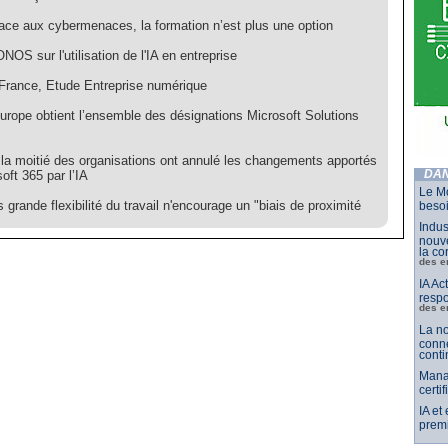
ace aux cybermenaces, la formation n’est plus une option
NOS sur l'utilisation de l'IA en entreprise
rance, Etude Entreprise numérique
urope obtient l’ensemble des désignations Microsoft Solutions
 la moitié des organisations ont annulé les changements apportés
oft 365 par l’IA
DAN
Le Mo
 grande flexibilité du travail n'encourage un "biais de proximité
besoi
Indus
nouve
la co
des e
IA Ac
respo
des e
La no
conne
conti
Mana
certi
IA et
premi