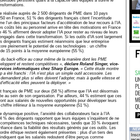
quiétudes persistent quant à la capacité des équipes à suivre le
ansformations.
e réalisée auprès de 2 500 dirigeants de PME dans 10 pays
50 en France, 51 % des dirigeants français citent l’incertitude
l’un des principaux facteurs d’accélération de leur recours à l’IA.
s coûts liés au personnel arrive en tête des motivations en France
e 46 % affirment devoir adopter l’IA pour rester au niveau de leurs
engagés dans cette transformation. Si les outils d’IA sont largement
s dirigeants français estiment néanmoins que leur entreprise
core pleinement le potentiel de ces technologies : un chiffre
s de 15 points à la moyenne européenne (55 %).
e du back-office au cœur même de la manière dont les PME
éveloppent et restent compétitives »,
déclare Roland Singer, vice-
ervices informatiques chez Sharp Europe.
« Cette étude montre
p a été franchi : l’IA n’est plus un simple outil accessoire. Les
 demandent plus si elles doivent l’adopter, mais à quelle vitesse et
’efficacité elles peuvent la déployer. »
nt français de PME sur deux (58 %) affirme que l’IA est désormais
ée au sein de son organisation. Par ailleurs, 44 % estiment que ces
iront aux salariés de nouvelles opportunités pour développer leurs
hiffre inférieur à la moyenne européenne (51 %).
e dynamique positive, l’anxiété des collaborateurs face à l’IA
4 % des dirigeants rapportent que leurs équipes s’inquiètent de ne
 compétences techniques nécessaires, tandis que 33 % évoquent
iance dans la fiabilité des résultats générés par ces outils. Les
NE
ordre éthique restent également présentes : plus d’un tiers des
Inscr
 indiquent que les salariés redoutent d’être perçus comme
recev