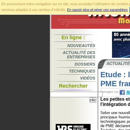
En poursuivant votre navigation sur ce site, vous acceptez l’utilisation de cookie
services adaptés à vos centres d’intérêts.
En savoir plus et gérer ces paramètres
.
En ligne :
NOUVEAUTÉS
ACTUALITÉ DES
ENTREPRISES
ACTUALITÉ
DOSSIERS
TECHNIQUES
Etude : 
VIDÉOS
PME fra
Rechercher
Partagez sur
Les petites e
l’intégration d
Selon une nouvell
principaux fourni
technologiques po
de PME déclarent 