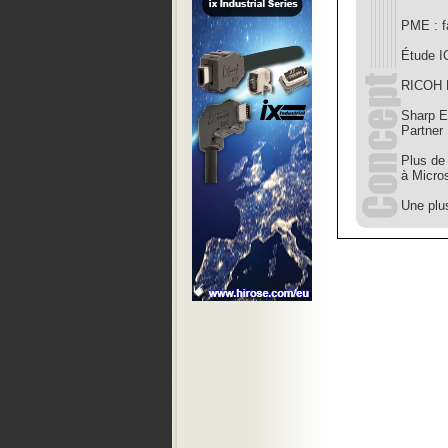
PME : f
Étude IO
RICOH F
Sharp E
Partner
Plus de
à Micros
Une plus