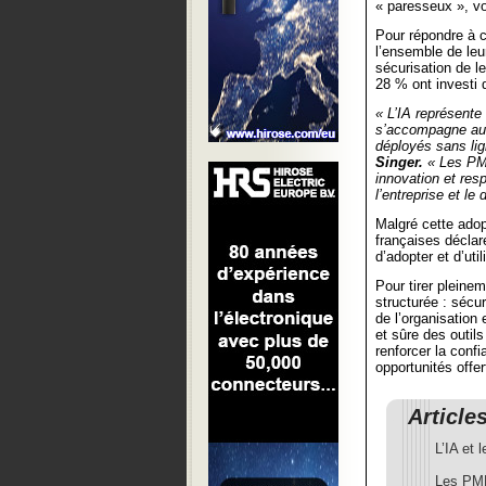
« paresseux », voi
Pour répondre à c
l’ensemble de leur
sécurisation de l
28 % ont investi 
« L’IA représente
s’accompagne auss
déployés sans lig
Singer.
« Les PME
innovation et resp
l’entreprise et l
Malgré cette adop
françaises déclar
d’adopter et d’uti
Pour tirer pleinem
structurée : sécur
de l’organisation 
et sûre des outi
renforcer la conf
opportunités offe
Article
L’IA et
Les PME