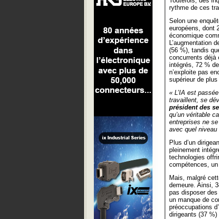
Toutefois, des in
rythme de ces tr
Selon une enquêt
européens, dont 2
économique comme 
L’augmentation de
(56 %), tandis qu
concurrents déjà 
intégrés, 72 % de
n’exploite pas en
supérieur de plu
« L’IA est passé
travaillent, se d
président des s
qu’un véritable ca
entreprises ne se
avec quel niveau d
Plus d’un dirigea
pleinement intégr
technologies offr
compétences, un c
Mais, malgré cett
demeure. Ainsi, 3
pas disposer des
un manque de conf
préoccupations d’
dirigeants (37 %)