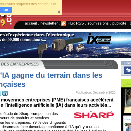
s pour vous proposer des contenus et
OK
X
accueil
.
newsletter
.
Flux RSS
.
soumissions
.
publicité
.
SUI
 DES ENTREPRISES
l’IA gagne du terrain dans les
nçaises
Publication: Décembre 2025
t moyennes entreprises (PME) françaises accélèrent
e l’intelligence artificielle (IA) dans leurs activités...
e étude de Sharp Europe, l’un des
sseurs de produits et services
ur les entreprises, 79 % des dirigeants
désormais faire davantage confiance à l’IA qu’il y a un an.