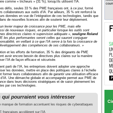
re comme « tricheurs » (31 %), lorsqu’ils utilisent l’IA.
courr
es défis, seules 33 % des PME françaises ont, à ce jour, formé
s collaborateurs aux outils d’IA. Par ailleurs, 35 % ont renforcé la
eurs données en vue de l’intégration de ces technologies, tandis que
dans de nouvelles licences afin de soutenir leur déploiement.
 un levier majeur de croissance pour les PME, mais elle
i de nouveaux risques, en particulier lorsque les outils sont
nes directrices claires ni supervision adéquate »,
souligne Roland
 les plus performantes seront celles qui sauront conjuguer
onsabilité, en veillant à ce que l’IA serve à la fois la croissance de
e développement des compétences de ses collaborateurs. »
tion et les efforts de formation, 35 % des dirigeants de PME
ent avoir encore besoin de directives plus claires sur la manière
liser l’IA de façon efficace et sécurisée.
ent parti de l’IA, les entreprises doivent adopter une approche
iser les données, mettre en place des politiques claires à l’échelle
et former leurs collaborateurs afin de garantir une utilisation efficace
ls d’IA. Une démarche globale et accompagnée permet aux PME de
iance dans leurs décisions stratégiques et de saisir pleinement les
rtes par ces technologies.
s qui pourraient vous intéresser
 le manque de formation accentuent les risques de cyberattaques
 françaises accélèrent sur l’IA