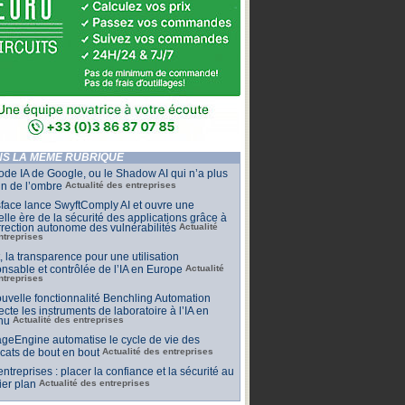
S LA MÊME RUBRIQUE
de IA de Google, ou le Shadow AI qui n’a plus
n de l’ombre
Actualité des entreprises
face lance SwyftComply AI et ouvre une
lle ère de la sécurité des applications grâce à
rrection autonome des vulnérabilités
Actualité
ntreprises
t, la transparence pour une utilisation
nsable et contrôlée de l’IA en Europe
Actualité
ntreprises
uvelle fonctionnalité Benchling Automation
cte les instruments de laboratoire à l’IA en
nu
Actualité des entreprises
geEngine automatise le cycle de vie des
ficats de bout en bout
Actualité des entreprises
 entreprises : placer la confiance et la sécurité au
er plan
Actualité des entreprises