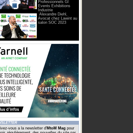
Professionnels Gl
Events Exhibitions
Industrie
Alexandre Diehl,
Avocat chez Lawint au
salon SOC 2023
WSLETTER
ivez-vous a la newsletter d'
MtoM Mag
pour
oir, régulièrement, des nouvelles du site par