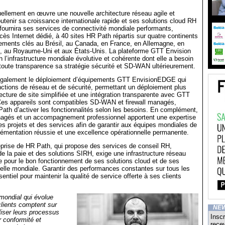
llement en œuvre une nouvelle architecture réseau agile et
utenir sa croissance internationale rapide et ses solutions cloud RH
ournira ses services de connectivité mondiale performants,
s Internet dédié, à 40 sites HR Path répartis sur quatre continents
ments clés au Brésil, au Canada, en France, en Allemagne, en
, au Royaume-Uni et aux États-Unis. La plateforme GTT Envision
 l’infrastructure mondiale évolutive et cohérente dont elle a besoin
toute transparence sa stratégie sécurité et SD-WAN ultérieurement.
 également le déploiement d’équipements GTT EnvisionEDGE qui
nctions de réseau et de sécurité, permettant un déploiement plus
tecture de site simplifiée et une intégration transparente avec GTT
s appareils sont compatibles SD-WAN et firewall managés,
ath d’activer les fonctionnalités selon les besoins. En complément,
agés et un accompagnement professionnel apportent une expertise
es projets et des services afin de garantir aux équipes mondiales de
émentation réussie et une excellence opérationnelle permanente.
prise de HR Path, qui propose des services de conseil RH,
 de la paie et des solutions SIRH, exige une infrastructure réseau
le pour le bon fonctionnement de ses solutions cloud et de ses
helle mondiale. Garantir des performances constantes sur tous les
entiel pour maintenir la qualité de service offerte à ses clients
mondial qui évolue
lients comptent sur
NE
liser leurs processus
Inscr
r conformité et
recev