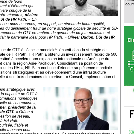
ience de leurs
courr
utant d’éléments qui
ère critique de la
otre réseau »,
déclare
DSI de HR Path.
« En
nous nous assurons, en support, un réseau de haute qualité,
ès du déploiement futur de notre stratégie globale de sécurité et SD-
reconnue de GTT en matière de gestion de projets multisites et
fait le partenaire idéal pour HR Path. »
Olivier Dudon, DSI de HR
nue de GTT à l’échelle mondiale¹ s’inscrit dans la stratégie de
ale de HR Path. HR Path a obtenu un investissement record de 500
destiné à accélérer son expansion internationale en Amérique du
t dans la région Asie-Pacifique². Consolidant sa position de
 pour les RH », HR Path continue d’étendre sa présence mondiale
sitions stratégiques et au développement d’une infrastructure
elle à ses trois domaines d’expertise : « Conseil, Implémentation et
tion stratégique avec
 la capacité de GTT à
nsformations numériques
lle de l’entreprise »,
er, président de la
 de GTT.
« Grâce à
estion de réseau,
 à HR Path
curisée, fiable et
elle a besoin pour