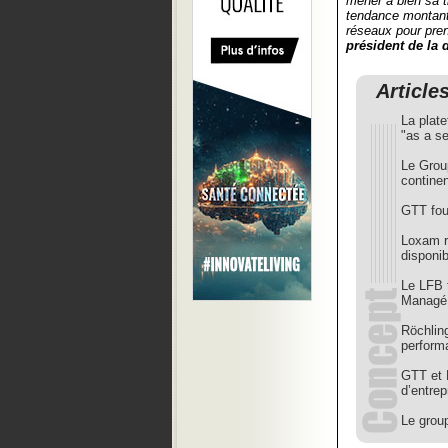
mener à bien sa t
tendance montante
réseaux pour pren
président de la
Article
La plat
"as a se
Le Grou
contine
GTT fou
Loxam r
disponib
Le LFB 
Managé
Röchlin
perform
GTT et H
d’entrep
Le grou