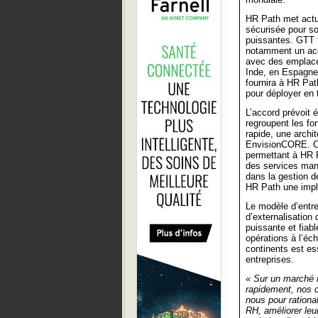
HR Path met actue
sécurisée pour so
puissantes. GTT f
notamment un accè
avec des emplace
Inde, en Espagne
fournira à HR Path
pour déployer en 
L’accord prévoit
regroupent les fo
rapide, une archi
EnvisionCORE. Ce
permettant à HR P
des services man
dans la gestion d
HR Path une impl
Le modèle d’entre
d’externalisation
puissante et fiab
opérations à l’éc
continents est ess
entreprises.
« Sur un marché 
rapidement, nos c
nous pour rationa
RH, améliorer leu