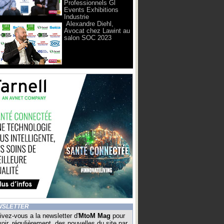
Professionnels Gl
Events Exhibitions
Industrie
Alexandre Diehl,
Avocat chez Lawint au
salon SOC 2023
WSLETTER
ivez-vous a la newsletter d'
MtoM Mag
pour
oir, régulièrement, des nouvelles du site par