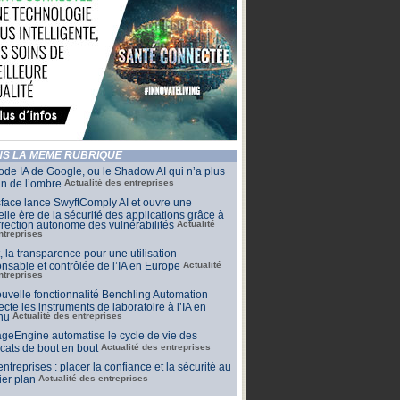
S LA MÊME RUBRIQUE
de IA de Google, ou le Shadow AI qui n’a plus
n de l’ombre
Actualité des entreprises
face lance SwyftComply AI et ouvre une
lle ère de la sécurité des applications grâce à
rrection autonome des vulnérabilités
Actualité
ntreprises
t, la transparence pour une utilisation
nsable et contrôlée de l’IA en Europe
Actualité
ntreprises
uvelle fonctionnalité Benchling Automation
cte les instruments de laboratoire à l’IA en
nu
Actualité des entreprises
geEngine automatise le cycle de vie des
ficats de bout en bout
Actualité des entreprises
 entreprises : placer la confiance et la sécurité au
er plan
Actualité des entreprises