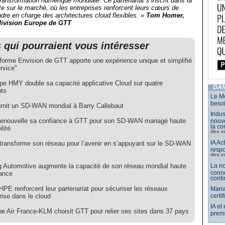
ransformation numérique mondiale. Ce partenariat s’inscrit dans la
 sur le marché, où les entreprises renforcent leurs cœurs de
dre en charge des architectures cloud flexibles. »
Tom Homer,
 division Europe de GTT
s qui pourraient vous intéresser
eforme Envision de GTT apporte une expérience unique et simplifié
rvice"
pe HMY double sa capacité applicative Cloud sur quatre
DAN
nts
Le Mo
besoi
rnit un SD-WAN mondial à Barry Callebaut
Indus
enouvelle sa confiance à GTT pour son SD-WAN managé haute
nouve
la co
ilité
des e
IA Ac
transforme son réseau pour l’avenir en s’appuyant sur le SD-WAN
respo
des e
g Automotive augmente la capacité de son réseau mondial haute
La no
conne
ance
conti
PE renforcent leur partenariat pour sécuriser les réseaux
Mana
rise dans le cloud
certi
IA et
pe Air France-KLM choisit GTT pour relier ses sites dans 37 pays
premi