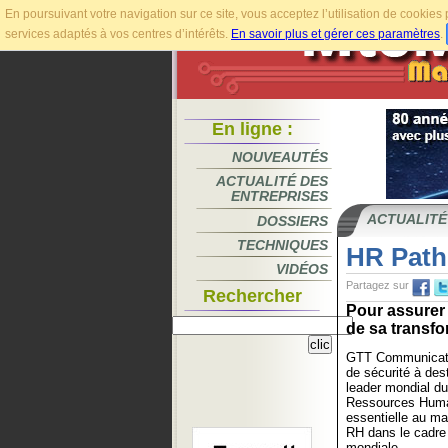
En poursuivant votre navigation sur ce site, vous acceptez l’utilisation de cookie
services adaptés à vos centres d’intérêts.
En savoir plus et gérer ces paramètres
.
En ligne :
NOUVEAUTÉS
ACTUALITÉ DES
ENTREPRISES
ACTUALITÉ
DOSSIERS
TECHNIQUES
HR Path
VIDÉOS
Partagez sur
Rechercher
Pour assurer 
de sa transfo
GTT Communication
de sécurité à des
leader mondial d
Ressources Humai
essentielle au ma
RH dans le cadre 
mondiale.