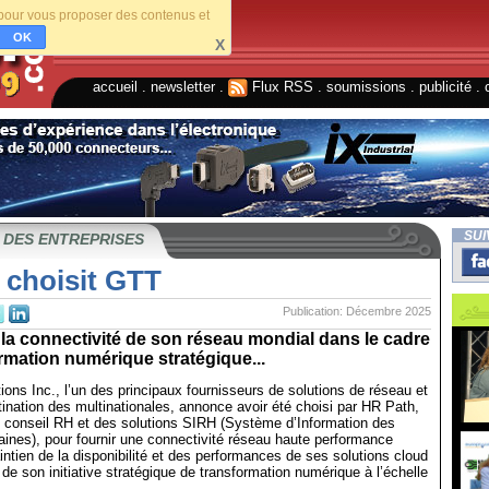
s pour vous proposer des contenus et
OK
X
accueil
.
newsletter
.
Flux RSS
.
soumissions
.
publicité
.
SUI
 DES ENTREPRISES
 choisit GTT
Publication: Décembre 2025
la connectivité de son réseau mondial dans le cadre
rmation numérique stratégique...
s Inc., l’un des principaux fournisseurs de solutions de réseau et
tination des multinationales, annonce avoir été choisi par HR Path,
u conseil RH et des solutions SIRH (Système d’Information des
nes), pour fournir une connectivité réseau haute performance
intien de la disponibilité et des performances de ses solutions cloud
de son initiative stratégique de transformation numérique à l’échelle