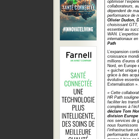
optimiser l’expér
collaborateurs, a
dépendent de mani
performance de n
Olivier Dudon, 
choisissant GTT, 
essentiel au succ
WAN. L’expertise 
internationaux en 
Path
L’expansion conti
croissance mondi
millions d’euros 
Nord, en Europe e
« guichet unique
grâce à des acqui
évolutive essenti
Externalisation ».
« Cette collabora
HR Path souligne
faciliter les tra
complexes à l’éche
déclare Tom Hom
division Europe
nos services de g
nous fournissons
l’infrastructure sé
performante dont 