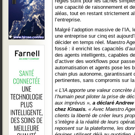
règles suffit pour les tâches simple
une capacité de raisonnement et de
aléas, tout en restant strictement a
l’entreprise.
Malgré l’adoption massive de l’IA, 
une entreprise sur cinq est aujourd’
décider en temps réel. Maestro Age
fossé : il enrichit les capacités d’
des agents intelligents, capables de
d’activer des workflows pour passer 
automatisation et agents pose les 
chain plus autonome, garantissant 
pertinentes, sans compromis sur la f
« L’IA apporte une valeur concrète 
l’humain peut piloter la prise de déc
aux imprévus »,
a déclaré Andrew 
chez Kinaxis.
« Avec Maestro Agent
clients la liberté de créer leurs pro
s’intègre à la réalité de leurs opé
reposent sur la plateforme, les donn
équipes utilisent déjà au quotidien,