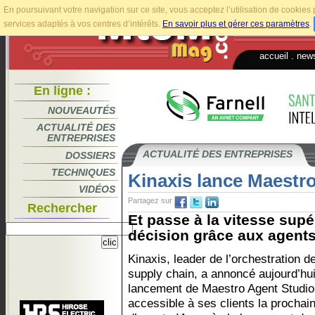
En poursuivant votre navigation sur ce site, vous acceptez l’utilisation de cookie
services adaptés à vos centres d’intérêts.
En savoir plus et gérer ces paramètres
.
accueil
.
news
En ligne :
NOUVEAUTÉS
ACTUALITÉ DES
ENTREPRISES
ACTUALITÉ DES ENTREPRISES
DOSSIERS
TECHNIQUES
Kinaxis lance Maestr
VIDÉOS
Partagez sur
Rechercher
Et passe à la vitesse supé
décision grâce aux agents
Kinaxis, leader de l’orchestration de
supply chain, a annoncé aujourd’hui
lancement de Maestro Agent Studio
accessible à ses clients la prochai