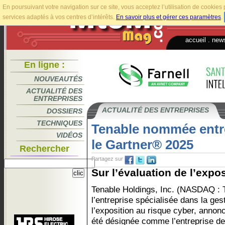
En poursuivant votre navigation sur ce site, vous acceptez l’utilisation de cookie
services adaptés à vos centres d’intérêts.
En savoir plus et gérer ces paramètres
.
accueil
.
news
En ligne :
NOUVEAUTÉS
ACTUALITÉ DES
ENTREPRISES
ACTUALITÉ DES ENTREPRISES
DOSSIERS
TECHNIQUES
Tenable nommée entre
VIDÉOS
le Gartner® 2025
Rechercher
Partagez sur
Sur l’évaluation de l’exposi
Tenable Holdings, Inc. (NASDAQ :
l’entreprise spécialisée dans la ges
l’exposition au risque cyber, annon
été désignée comme l’entreprise de 