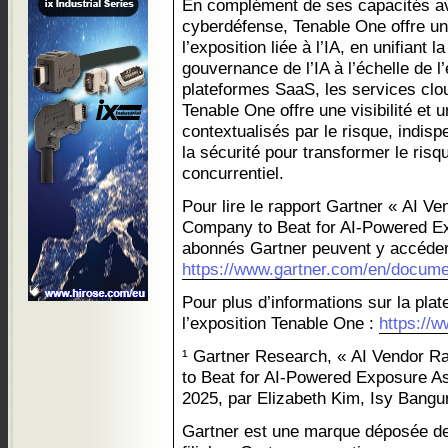
En complément de ses capacités av
cyberdéfense, Tenable One offre un
l’exposition liée à l’IA, en unifiant l
gouvernance de l’IA à l’échelle de l
plateformes SaaS, les services clou
Tenable One offre une visibilité et u
contextualisés par le risque, indi
la sécurité pour transformer le risqu
concurrentiel.
Pour lire le rapport Gartner « AI Ve
Company to Beat for AI-Powered E
abonnés Gartner peuvent y accéder 
https://www.gartner.com/en/documen
Pour plus d’informations sur la pla
l’exposition Tenable One :
https://w
¹ Gartner Research, « AI Vendor R
to Beat for AI-Powered Exposure 
2025, par Elizabeth Kim, Isy Bangur
Gartner est une marque déposée de 