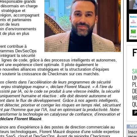
 Responsable grands
d désormais en charge
stratégique et
 région, accompagnant
ents et partenaires
ion de leurs
ein d’environnements
 de plus en plus
rent contribue à
rogrammes DevSecOps
intégrant la sécurité
 lignes de code, grâce à des processus intelligents et autonomes,
nt une expérience client optimale. Il pilote également le
nouvelles alliances stratégiques et la structuration d’équipes
r soutenir la croissance de Checkmarx sur ces marchés.
s clients dans l’accélération de leurs programmes de sécurité
n enjeu stratégique majeur », déclare Florent Mauzé. « À l’ère du
isté par IA, où le code se produit à une vitesse inédite, la sécurité
 uniquement humaine et réactive : elle doit devenir autonome et
ent dans le flux de développement. Grâce à nos agents intelligents,
t détecter, prioriser et corriger les risques en temps réel, sécurisant
t par l’homme que par l’IA, tout en optimisant la productivité. Notre
ransformer la technologie en catalyseur de confiance, d’innovation et
déclare Florent Mauzé
.
NE
uinze ans d’expérience à des postes de direction commerciale au
teurs technologiques, Florent Mauzé dispose d’une solide expertise
Inscr
ts SaaS, cloud et DevSecOps. Avant de rejoindre Checkmarx,
recev