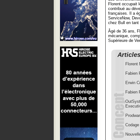
Florent occupait 
contribué au dév
françaises. Il a 
ServiceNow, Devo
chez Bull en tant
Âgé de 36 ans, Fl
mécanique, complé
Supérieure de Ve
Article
Florent
Fabien 
Erwin C
Fabien 
OutSyst
Executi
Prodwar
Codage 
Nouvell