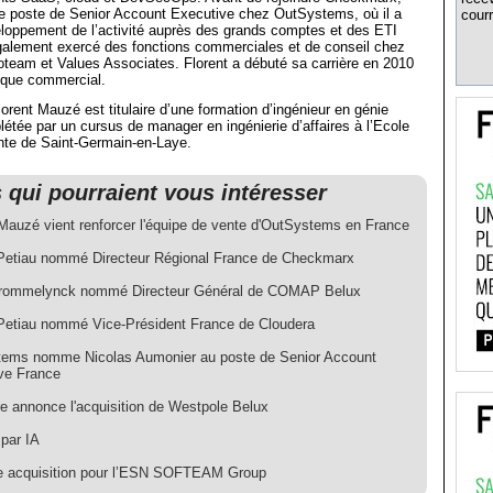
le poste de Senior Account Executive chez OutSystems, où il a
courr
eloppement de l’activité auprès des grands comptes et des ETI
également exercé des fonctions commerciales et de conseil chez
team et Values Associates. Florent a débuté sa carrière en 2010
 que commercial.
orent Mauzé est titulaire d’une formation d’ingénieur en génie
tée par un cursus de manager en ingénierie d’affaires à l’Ecole
nte de Saint-Germain-en-Laye.
s qui pourraient vous intéresser
 Mauzé vient renforcer l'équipe de vente d'OutSystems en France
Petiau nommé Directeur Régional France de Checkmarx
rommelynck nommé Directeur Général de COMAP Belux
Petiau nommé Vice-Président France de Cloudera
ems nomme Nicolas Aumonier au poste de Senior Account
ve France
e annonce l'acquisition de Westpole Belux
par IA
e acquisition pour l’ESN SOFTEAM Group