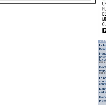
DAN
Le Mo
besoi
Indus
nouve
la co
des e
IA Ac
respo
des e
La no
conne
conti
Mana
certi
IA et
premi