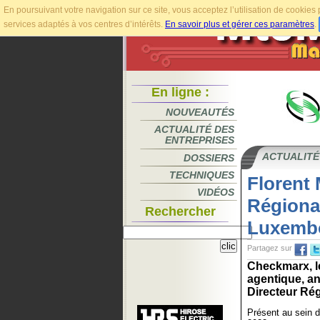
En poursuivant votre navigation sur ce site, vous acceptez l’utilisation de cookie
services adaptés à vos centres d’intérêts.
En savoir plus et gérer ces paramètres
.
En ligne :
NOUVEAUTÉS
ACTUALITÉ DES
ENTREPRISES
ACTUALITÉ
DOSSIERS
TECHNIQUES
Florent
VIDÉOS
Régional
Rechercher
Luxemb
Partagez sur
Checkmarx, le
agentique, a
Directeur Rég
Présent au sein d