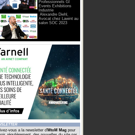
Professionnels Gl
Events Exhibitions
Industrie
Alexandre Diehl,
Avocat chez Lawint au
salon SOC 2023
WSLETTER
ivez-vous a la newsletter d'
MtoM Mag
pour
oir, régulièrement, des nouvelles du site par