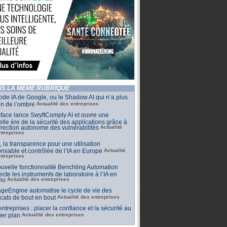
S LA MÊME RUBRIQUE
de IA de Google, ou le Shadow AI qui n’a plus
n de l’ombre
Actualité des entreprises
face lance SwyftComply AI et ouvre une
lle ère de la sécurité des applications grâce à
rrection autonome des vulnérabilités
Actualité
ntreprises
t, la transparence pour une utilisation
nsable et contrôlée de l’IA en Europe
Actualité
ntreprises
uvelle fonctionnalité Benchling Automation
cte les instruments de laboratoire à l’IA en
nu
Actualité des entreprises
geEngine automatise le cycle de vie des
ficats de bout en bout
Actualité des entreprises
 entreprises : placer la confiance et la sécurité au
er plan
Actualité des entreprises