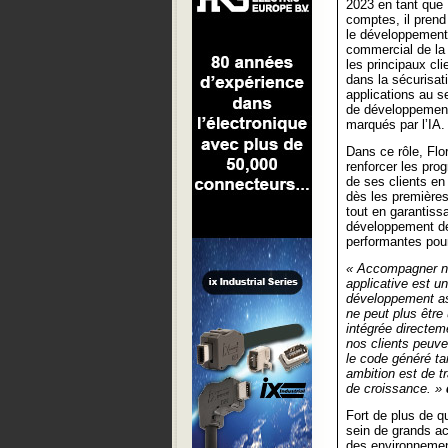
2023 en tant que
comptes, il pren
le développement 
commercial de la
les principaux cli
dans la sécurisat
applications au s
de développement
marqués par l’IA.
Dans ce rôle, Flo
renforcer les p
de ses clients en 
dès les premières
tout en garantissa
développement de 
performantes pou
« Accompagner no
applicative est u
développement ass
ne peut plus être
intégrée directem
nos clients peuven
le code généré tan
ambition est de t
de croissance. »
Fort de plus de q
sein de grands ac
des environnemen