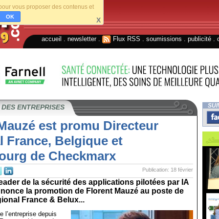
s pour vous proposer des contenus et
OK
X
accueil
.
newsletter
.
Flux RSS
.
soumissions
.
publicité
.
SUI
 DES ENTREPRISES
 Mauzé est promu Directeur
 France, Belgique et
ourg de Checkmarx
Publication: 18 février
ader de la sécurité des applications pilotées par IA
nnonce la promotion de Florent Mauzé au poste de
ional France & Belux...
e l’entreprise depuis